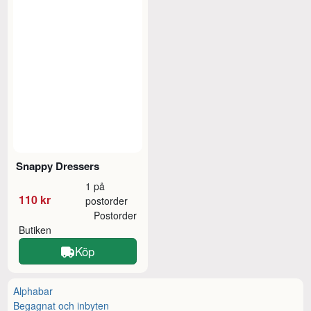
Snappy Dressers
1 på
110 kr
postorder
Postorder
Butiken
Köp
Alphabar
Begagnat och inbyten