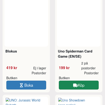
Blokus
Uno Spiderman Card
Game (EN/SE)
2 på
419 kr
199 kr
Ej i lager
postorder
Postorder
Postorder
Butiken
Butiken
Boka
Köp