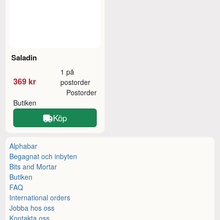
Saladin
1 på
369 kr
postorder
Postorder
Butiken
Köp
Alphabar
Begagnat och inbyten
Bits and Mortar
Butiken
FAQ
International orders
Jobba hos oss
Kontakta oss