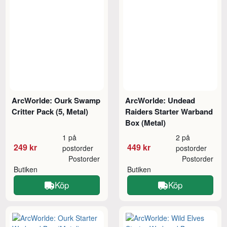
ArcWorlde: Ourk Swamp
ArcWorlde: Undead
Critter Pack (5, Metal)
Raiders Starter Warband
Box (Metal)
1 på
2 på
249 kr
449 kr
postorder
postorder
Postorder
Postorder
Butiken
Butiken
Köp
Köp