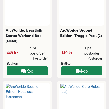
ArcWorlde: Beastfolk
ArcWorlde Second
Starter Warband Box
Edition: Troggle Pack (3)
(Metal)
1 på
1 på
449 kr
149 kr
postorder
postorder
Postorder
Postorder
Butiken
Butiken
Köp
Köp