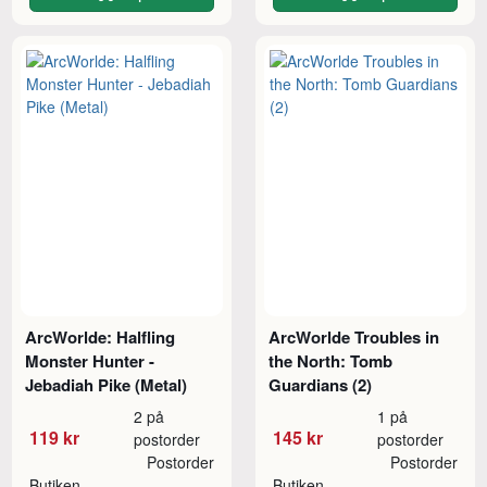
ArcWorlde: Halfling
ArcWorlde Troubles in
Monster Hunter -
the North: Tomb
Jebadiah Pike (Metal)
Guardians (2)
2 på
1 på
119 kr
145 kr
postorder
postorder
Postorder
Postorder
Butiken
Butiken