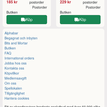
185 kr
229 kr
postorder
postorder
Postorder
Postorder
Butiken
Butiken
Köp
Köp
Alphabar
Begagnat och inbyten
Bits and Mortar
Butiken
FAQ
International orders
Jobba hos oss
Kontakta oss
Köpvillkor
Medlemsavgift
Om oss
Spellokalen
Tillgänglighet
Hantera cookies
Ett av skandinaviens bredaste spelutbud med över 60.000 olika