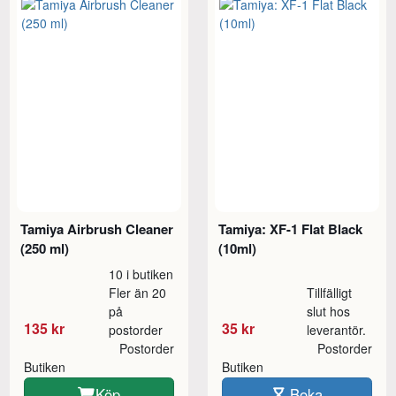
Tamiya Airbrush Cleaner
Tamiya: XF-1 Flat Black
(250 ml)
(10ml)
10 i butiken
Fler än 20
Tillfälligt
på
slut hos
135 kr
35 kr
postorder
leverantör.
Postorder
Postorder
Butiken
Butiken
Köp
Boka