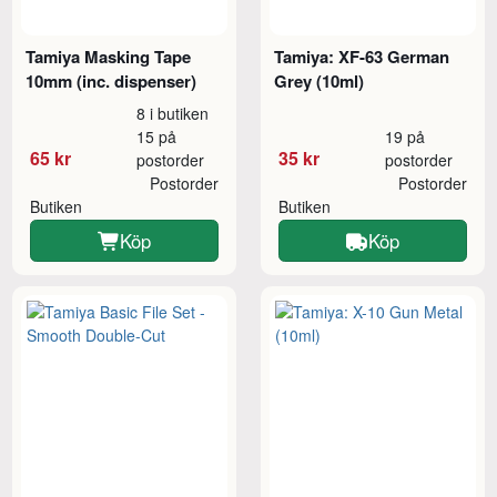
Tamiya Masking Tape
Tamiya: XF-63 German
10mm (inc. dispenser)
Grey (10ml)
8 i butiken
15 på
19 på
65 kr
35 kr
postorder
postorder
Postorder
Postorder
Butiken
Butiken
Köp
Köp