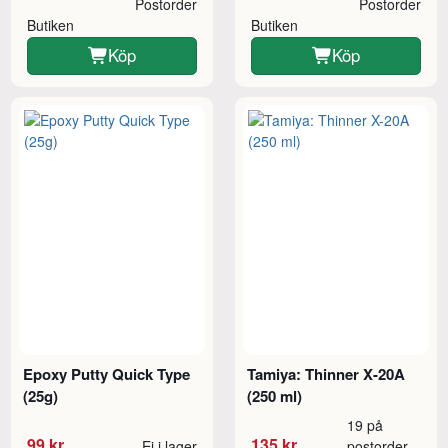
Postorder
Postorder
Butiken
Butiken
Köp
Köp
Epoxy Putty Quick Type
Tamiya: Thinner X-20A
(25g)
(250 ml)
19 på
99 kr
135 kr
Ej i lager
postorder