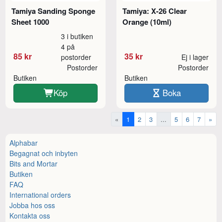
Tamiya Sanding Sponge
Tamiya: X-26 Clear
Sheet 1000
Orange (10ml)
3 i butiken
4 på
85 kr
35 kr
postorder
Ej i lager
Postorder
Postorder
Butiken
Butiken
Köp
Boka
«
1
2
3
...
5
6
7
»
Alphabar
Begagnat och inbyten
Bits and Mortar
Butiken
FAQ
International orders
Jobba hos oss
Kontakta oss