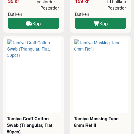
35 kr
159 kr
postorder
1 i butiken
Postorder
Postorder
Butiken
Butiken
Köp
Köp
Tamiya Craft Cotton
Tamiya Masking Tape
Swab (Triangular, Flat,
6mm Refill
50pcs)