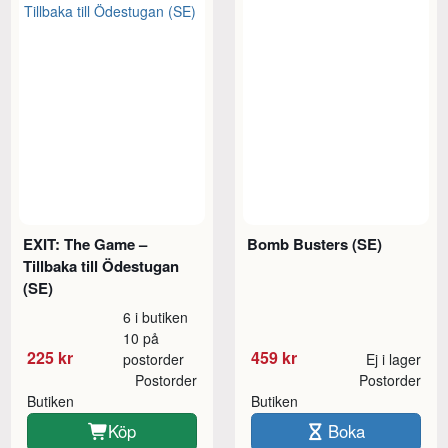
EXIT: The Game –
Bomb Busters (SE)
Tillbaka till Ödestugan
(SE)
6 i butiken
10 på
225 kr
459 kr
postorder
Ej i lager
Postorder
Postorder
Butiken
Butiken
Köp
Boka