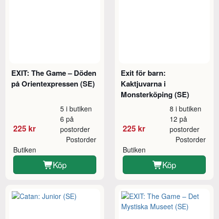
EXIT: The Game – Döden
Exit för barn:
på Orientexpressen (SE)
Kaktjuvarna i
Monsterköping (SE)
5 i butiken
8 i butiken
6 på
12 på
225 kr
225 kr
postorder
postorder
Postorder
Postorder
Butiken
Butiken
Köp
Köp