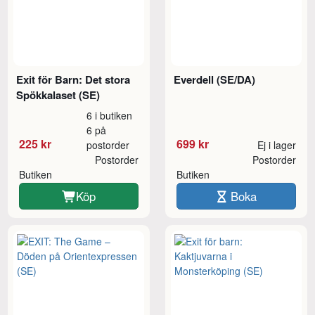
Exit för Barn: Det stora
Everdell (SE/DA)
Spökkalaset (SE)
6 i butiken
6 på
225 kr
699 kr
postorder
Ej i lager
Postorder
Postorder
Butiken
Butiken
Köp
Boka