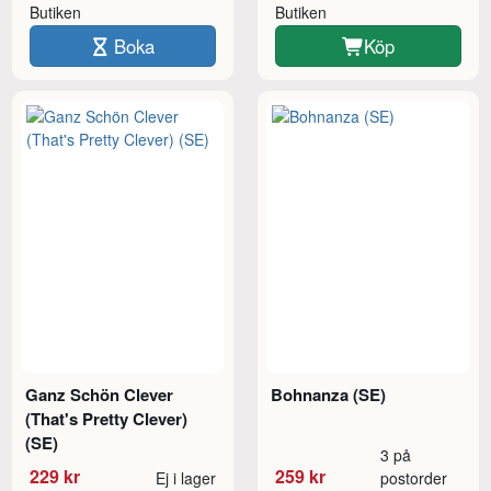
Butiken
Butiken
Boka
Köp
Ganz Schön Clever
Bohnanza (SE)
(That's Pretty Clever)
(SE)
3 på
229 kr
259 kr
Ej i lager
postorder