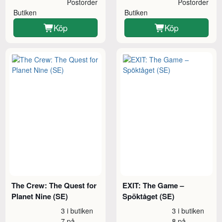
Postorder
Postorder
Butiken
Butiken
Köp
Köp
The Crew: The Quest for
EXIT: The Game –
Planet Nine (SE)
Spöktåget (SE)
3 i butiken
3 i butiken
7 på
8 på