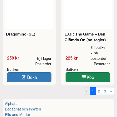
Dragomino (SE)
EXIT: The Game – Den
Glömda Ön (sv. regler)
6 i butiken
7 på
259 kr
225 kr
Ej i lager
postorder
Postorder
Postorder
Butiken
Butiken
Boka
Köp
«
1
2
3
»
Alphabar
Begagnat och inbyten
Bits and Mortar