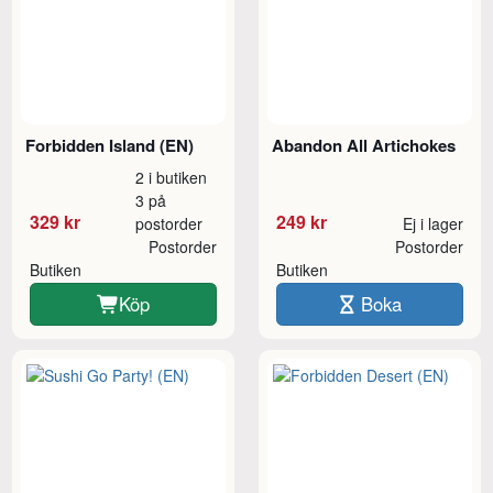
Forbidden Island (EN)
Abandon All Artichokes
2 i butiken
3 på
329 kr
249 kr
postorder
Ej i lager
Postorder
Postorder
Butiken
Butiken
Köp
Boka