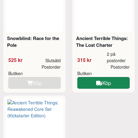
Snowblind: Race for the
Ancient Terrible Things:
Pole
The Lost Charter
2 på
525 kr
315 kr
Slutsåld
postorder
Postorder
Postorder
Butiken
Butiken
Köp
Köp