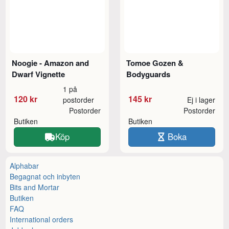
Noogie - Amazon and
Tomoe Gozen &
Dwarf Vignette
Bodyguards
1 på
120 kr
145 kr
postorder
Ej i lager
Postorder
Postorder
Butiken
Butiken
Köp
Boka
Alphabar
Begagnat och inbyten
Bits and Mortar
Butiken
FAQ
International orders