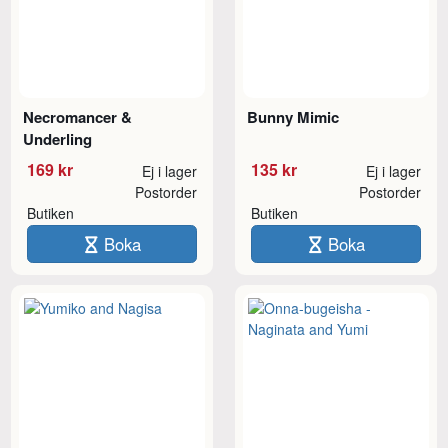
Necromancer &
Bunny Mimic
Underling
169 kr
135 kr
Ej i lager
Ej i lager
Postorder
Postorder
Butiken
Butiken
Boka
Boka