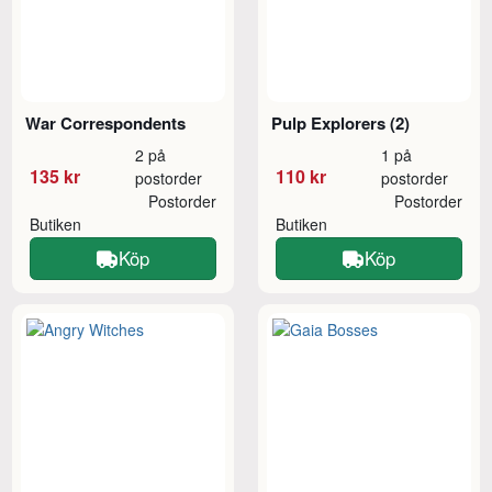
War Correspondents
Pulp Explorers (2)
2 på
1 på
135 kr
110 kr
postorder
postorder
Postorder
Postorder
Butiken
Butiken
Köp
Köp