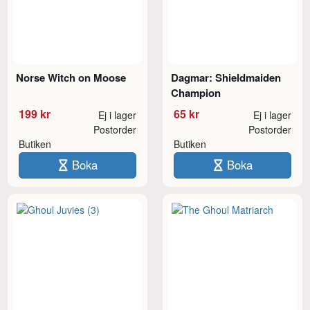
Norse Witch on Moose
Dagmar: Shieldmaiden
Champion
199 kr
65 kr
Ej i lager
Ej i lager
Postorder
Postorder
Butiken
Butiken
Boka
Boka