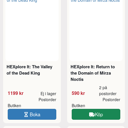
HEXplore It: The Valley
HEXplore It: Return to
of the Dead King
the Domain of Mirza
Noctis
2 på
1199 kr
590 kr
Ej i lager
postorder
Postorder
Postorder
Butiken
Butiken
Boka
Köp