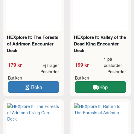
HEXplore It: The Forests
HEXplore It: Valley of the
of Adrimon Encounter
Dead King Encounter
Deck
Deck
1 på
179 kr
199 kr
Ej i lager
postorder
Postorder
Postorder
Butiken
Butiken
Boka
Köp