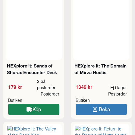
HEXplore It: Sands of
HEXplore It: The Domain
Shurax Encounter Deck
of Mirza Noctis
2 på
179 kr
1349 kr
postorder
Ej i lager
Postorder
Postorder
Butiken
Butiken
Köp
Boka