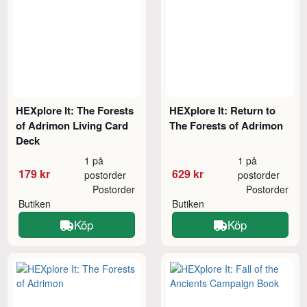
HEXplore It: The Forests
HEXplore It: Return to
of Adrimon Living Card
The Forests of Adrimon
Deck
1 på
1 på
179 kr
629 kr
postorder
postorder
Postorder
Postorder
Butiken
Butiken
Köp
Köp