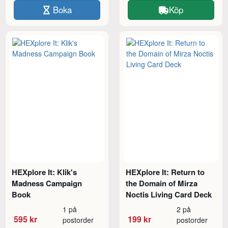
Boka
Köp
HEXplore It: Klik's
HEXplore It: Return to
Madness Campaign
the Domain of Mirza
Book
Noctis Living Card Deck
1 på
2 på
595 kr
199 kr
postorder
postorder