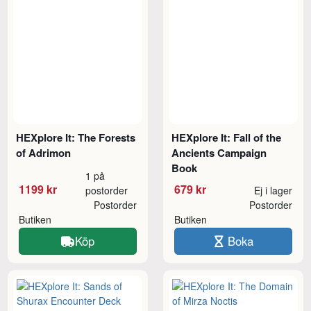
HEXplore It: The Forests
HEXplore It: Fall of the
of Adrimon
Ancients Campaign
Book
1 på
1199 kr
679 kr
postorder
Ej i lager
Postorder
Postorder
Butiken
Butiken
Köp
Boka