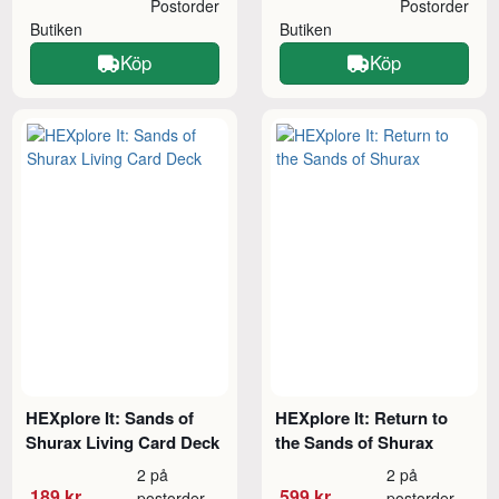
Postorder
Postorder
Butiken
Butiken
Köp
Köp
HEXplore It: Sands of
HEXplore It: Return to
Shurax Living Card Deck
the Sands of Shurax
2 på
2 på
189 kr
599 kr
postorder
postorder