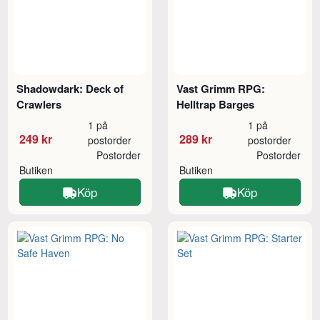
Shadowdark: Deck of
Vast Grimm RPG:
Crawlers
Helltrap Barges
1 på
1 på
249 kr
289 kr
postorder
postorder
Postorder
Postorder
Butiken
Butiken
Köp
Köp