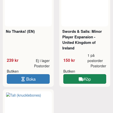
No Thanks! (EN)
Swords & Sails: Minor
Player Expansion -
United Kingdom of
Ireland
1 på
239 kr
150 kr
Ej i lager
postorder
Postorder
Postorder
Butiken
Butiken
Boka
Köp