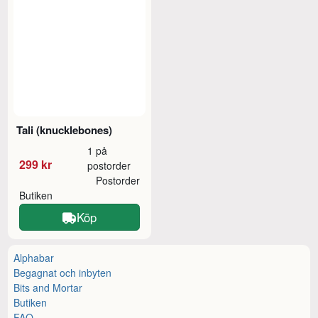
Tali (knucklebones)
1 på
299 kr
postorder
Postorder
Butiken
Köp
Alphabar
Begagnat och inbyten
Bits and Mortar
Butiken
FAQ