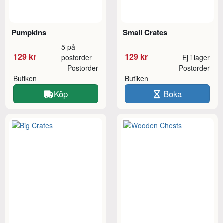
Pumpkins
Small Crates
5 på
129 kr
129 kr
postorder
Ej i lager
Postorder
Postorder
Butiken
Butiken
Köp
Boka