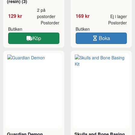
(resin) (3)
2 på
129 kr
169 kr
postorder
Ej i lager
Postorder
Postorder
Butiken
Butiken
Köp
Boka
Guardian Demon
Skulls and Bone Basing