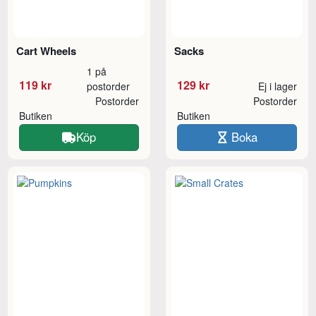
Cart Wheels
Sacks
1 på
119 kr
129 kr
postorder
Ej i lager
Postorder
Postorder
Butiken
Butiken
Köp
Boka