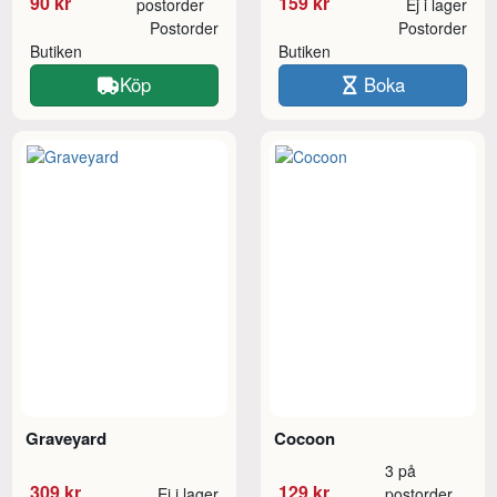
90 kr
159 kr
postorder
Ej i lager
Postorder
Postorder
Butiken
Butiken
Köp
Boka
Graveyard
Cocoon
3 på
309 kr
129 kr
Ej i lager
postorder