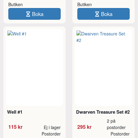
Butiken
Butiken
Boka
Boka
Well #1
Dwarven Treasure Set #2
2 på
115 kr
295 kr
Ej i lager
postorder
Postorder
Postorder