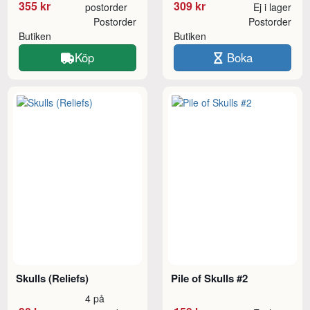
355 kr
309 kr
postorder
Ej i lager
Postorder
Postorder
Butiken
Butiken
Köp
Boka
Skulls (Reliefs)
Pile of Skulls #2
4 på