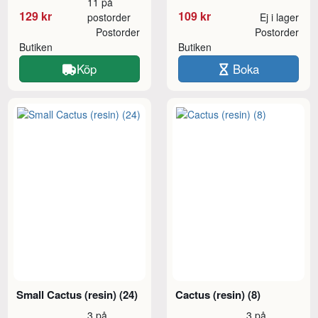
11 på
129 kr
109 kr
postorder
Ej i lager
Postorder
Postorder
Butiken
Butiken
Köp
Boka
Small Cactus (resin) (24)
Cactus (resin) (8)
3 på
3 på