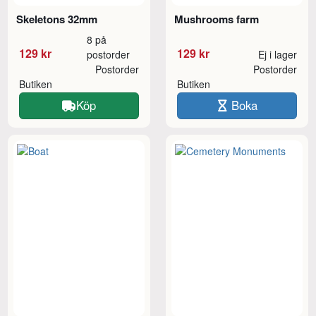
Skeletons 32mm
Mushrooms farm
8 på
129 kr
129 kr
postorder
Ej i lager
Postorder
Postorder
Butiken
Butiken
Köp
Boka