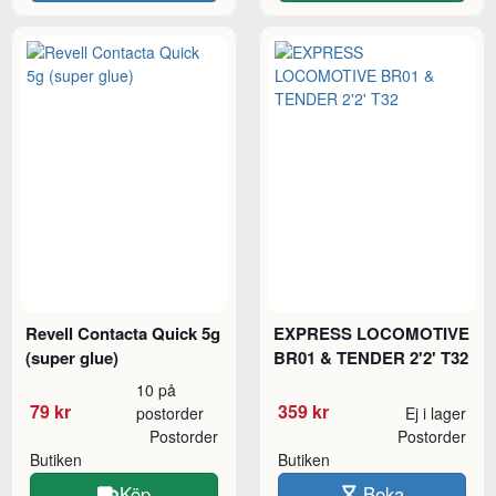
Revell Contacta Quick 5g
EXPRESS LOCOMOTIVE
(super glue)
BR01 & TENDER 2'2' T32
10 på
79 kr
359 kr
postorder
Ej i lager
Postorder
Postorder
Butiken
Butiken
Köp
Boka