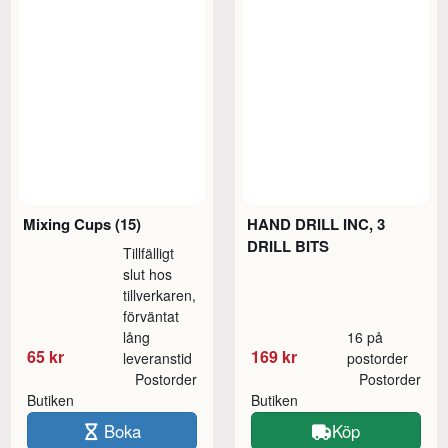
Mixing Cups (15)
HAND DRILL INC, 3
DRILL BITS
Tillfälligt
slut hos
tillverkaren,
förväntat
lång
16 på
65 kr
169 kr
leveranstid
postorder
Postorder
Postorder
Butiken
Butiken
Boka
Köp