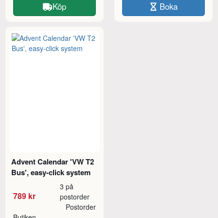
Köp
Boka
Advent Calendar 'VW T2
Bus', easy-click system
3 på
789 kr
postorder
Postorder
Butiken