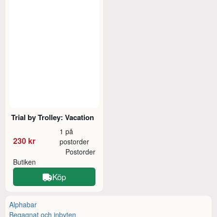
Trial by Trolley: Vacation
1 på
230 kr
postorder
Postorder
Butiken
Köp
Alphabar
Begagnat och inbyten