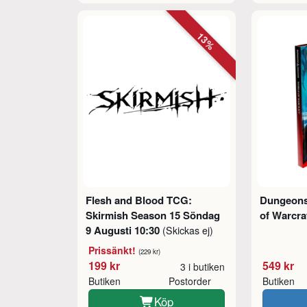
13%
Flesh and Blood TCG:
Dungeons
Skirmish Season 15 Söndag
of Warcra
9 Augusti 10:30
(Skickas ej)
Prissänkt!
(229 kr)
199 kr
549 kr
3 i butiken
Butiken
Postorder
Butiken
Köp