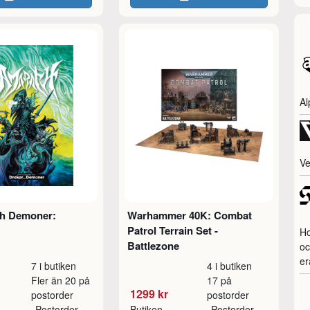
Al
Ve
ch Demoner:
Warhammer 40K: Combat
Patrol Terrain Set -
Ho
Battlezone
oc
er
7 i butiken
4 i butiken
Fler än 20 på
17 på
1299 kr
postorder
postorder
Postorder
Butiken
Postorder