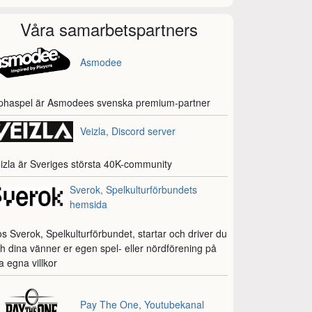
Våra samarbetspartners
Asmodee
phaspel är Asmodees svenska premium-partner
Veizla, Discord server
izla är Sveriges största 40K-community
Sverok, Spelkulturförbundets
hemsida
s Sverok, Spelkulturförbundet, startar och driver du
h dina vänner er egen spel- eller nördförening på
a egna villkor
Pay The One, Youtubekanal