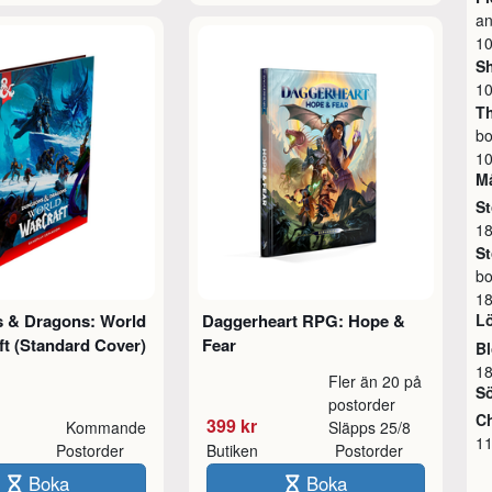
an
10
S
10
Th
bo
10
M
S
18
S
bo
18
 & Dragons: World
Daggerheart RPG: Hope &
L
ft (Standard Cover)
Fear
Bl
18
Fler än 20 på
S
postorder
Ch
399 kr
Kommande
Släpps 25/8
11
Postorder
Butiken
Postorder
Boka
Boka