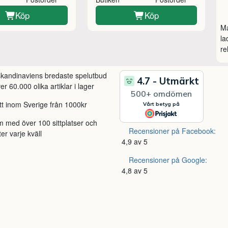
Köp
Köp
Ma
la
re
 skandinaviens bredaste spelutbud
r 60.000 olika artiklar i lager
itt inom Sverige från 1000kr
m med över 100 sittplatser och
Recensioner på Facebook:
ter varje kväll
4,9 av 5
Recensioner på Google:
4,8 av 5