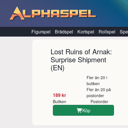
Hoppa till innehåll
Figurspel
Brädspel
Kortspel
Rollspel
Spel
Lost Ruins of Arnak:
Surprise Shipment
(EN)
Fler än 20 i
butiken
Fler än 20 på
189 kr
postorder
Butiken
Postorder
Köp