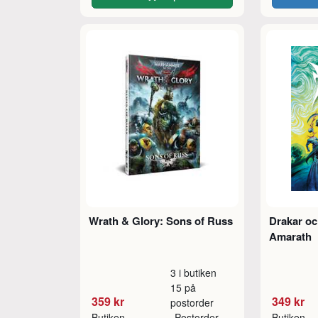
Wrath & Glory: Sons of Russ
Drakar o
Amarath
3 i butiken
15 på
359 kr
349 kr
postorder
Butiken
Postorder
Butiken