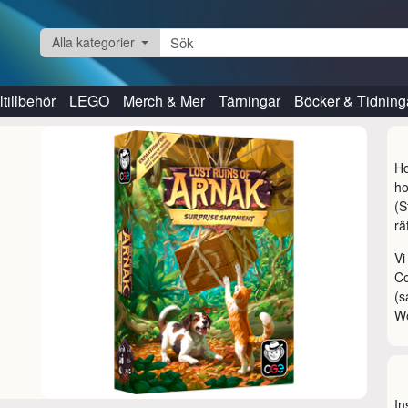
Alla kategorier
tillbehör
LEGO
Merch & Mer
Tärningar
Böcker & Tidning
Ho
ho
(S
rä
Vi
Co
(s
W
In