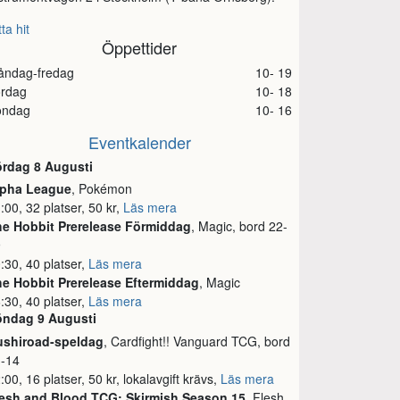
tta hit
Öppettider
åndag-fredag
10- 19
ördag
10- 18
öndag
10- 16
Eventkalender
ördag 8 Augusti
lpha League
, Pokémon
:00, 32 platser, 50 kr,
Läs mera
he Hobbit Prerelease Förmiddag
, Magic, bord 22-
9
:30, 40 platser,
Läs mera
e Hobbit Prerelease Eftermiddag
, Magic
:30, 40 platser,
Läs mera
öndag 9 Augusti
ushiroad-speldag
, Cardfight!! Vanguard TCG, bord
1-14
:00, 16 platser, 50 kr, lokalavgift krävs,
Läs mera
lesh and Blood TCG: Skirmish Season 15
, Flesh