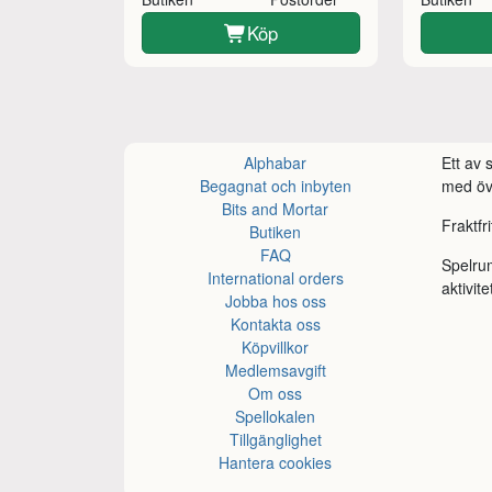
Köp
Alphabar
Ett av
Begagnat och inbyten
med öve
Bits and Mortar
Fraktfr
Butiken
FAQ
Spelru
International orders
aktivite
Jobba hos oss
Kontakta oss
Köpvillkor
Medlemsavgift
Om oss
Spellokalen
Tillgänglighet
Hantera cookies