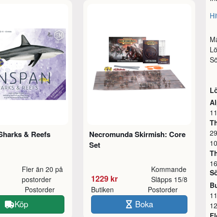
Hi
M
L
S
L
A
11
T
2
Sharks & Reefs
Necromunda Skirmish: Core
10
Set
Th
16
Fler än 20 på
Kommande
S
1229 kr
postorder
Släpps 15/8
B
Postorder
Butiken
Postorder
1
Köp
Boka
12
F