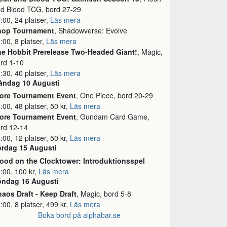
d Blood TCG, bord 27-29
:00, 24 platser,
Läs mera
hop Tournament
, Shadowverse: Evolve
:00, 8 platser,
Läs mera
e Hobbit Prerelease Two-Headed Giant!
, Magic,
rd 1-10
:30, 40 platser,
Läs mera
åndag 10 Augusti
tore Tournament Event
, One Piece, bord 20-29
:00, 48 platser, 50 kr,
Läs mera
tore Tournament Event
, Gundam Card Game,
rd 12-14
:00, 12 platser, 50 kr,
Läs mera
ördag 15 Augusti
ood on the Clocktower: Introduktionsspel
:00, 100 kr,
Läs mera
öndag 16 Augusti
aos Draft - Keep Draft
, Magic, bord 5-8
:00, 8 platser, 499 kr,
Läs mera
Boka bord på alphabar.se