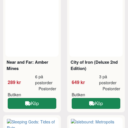
Near and Far: Amber
City of Iron (Deluxe 2nd
Mines
Edition)
6 på
3 på
289 kr
649 kr
postorder
postorder
Postorder
Postorder
Butiken
Butiken
Köp
Köp