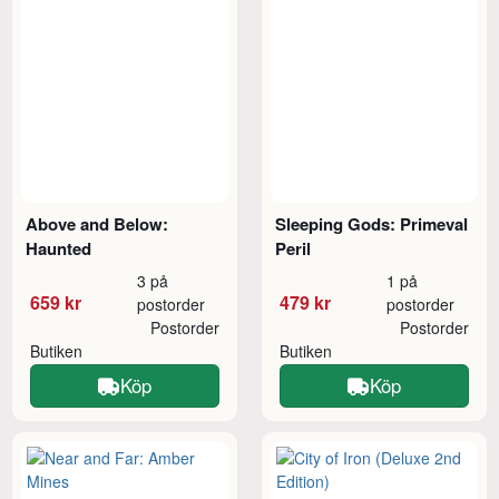
Above and Below:
Sleeping Gods: Primeval
Haunted
Peril
3 på
1 på
659 kr
479 kr
postorder
postorder
Postorder
Postorder
Butiken
Butiken
Köp
Köp