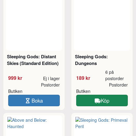
Sleeping Gods: Distant
Sleeping Gods:
Skies (Standard Edition)
Dungeons
6 på
999 kr
189 kr
Ej i lager
postorder
Postorder
Postorder
Butiken
Butiken
Boka
Köp