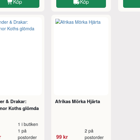
Köp
Köp
er & Drakar:
Afrikas Mörka Hjärta
nor Koths glömda
1 i butiken
1 på
2 på
r
99 kr
postorder
postorder