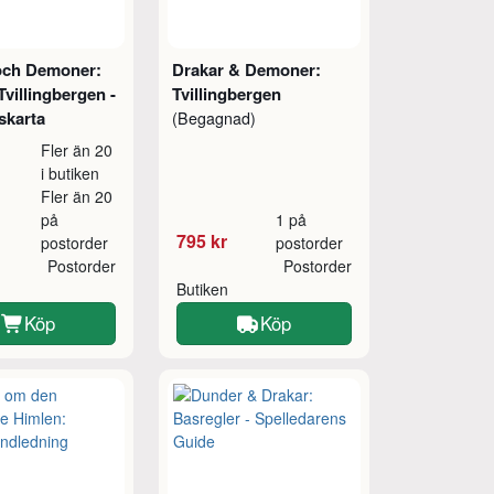
och Demoner:
Drakar & Demoner:
 Tvillingbergen -
Tvillingbergen
karta
(Begagnad)
Fler än 20
i butiken
Fler än 20
på
1 på
795 kr
postorder
postorder
Postorder
Postorder
Butiken
Köp
Köp