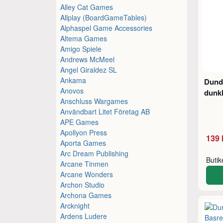
Alley Cat Games
Allplay (BoardGameTables)
Alphaspel Game Accessories
Altema Games
Amigo Spiele
Andrews McMeel
Angel Giraldez SL
Ankama
Dunde
Anovos
dunk
Anschluss Wargames
Användbart Litet Företag AB
APE Games
Apollyon Press
139 
Aporta Games
Arc Dream Publishing
Buti
Arcane Tinmen
Arcane Wonders
Archon Studio
Archona Games
Arcknight
Ardens Ludere