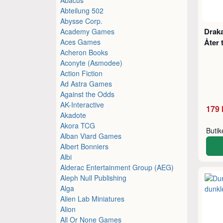
Abteilung 502
Abysse Corp.
Drak
Academy Games
Aces Games
Åter 
Acheron Books
Aconyte (Asmodee)
Action Fiction
Ad Astra Games
Against the Odds
AK-Interactive
179 
Akadote
Akora TCG
Buti
Alban Viard Games
Albert Bonniers
Albi
Alderac Entertainment Group (AEG)
Aleph Null Publishing
Alga
Alien Lab Miniatures
Alion
All Or None Games