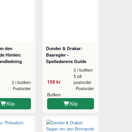
om den
Dunder & Drakar:
de Himlen:
Basregler -
andledning
Spelledarens Guide
2 i butiken
5 på
159 kr
2 i butiken
postorder
Postorder
Postorder
Butiken
Köp
Köp