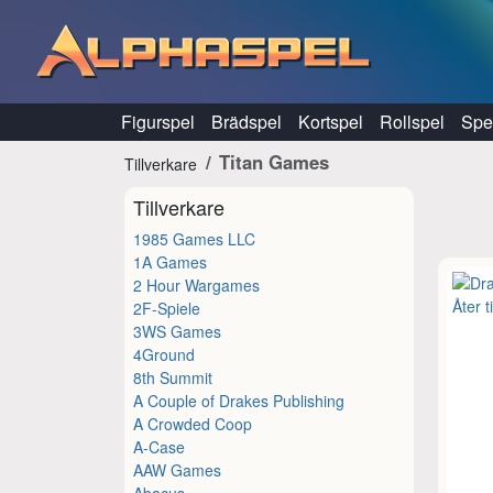
Hoppa till innehåll
Figurspel
Brädspel
Kortspel
Rollspel
Spel
Titan Games
Tillverkare
Tillverkare
1985 Games LLC
1A Games
2 Hour Wargames
2F-Spiele
3WS Games
4Ground
8th Summit
A Couple of Drakes Publishing
A Crowded Coop
A-Case
AAW Games
Abacus