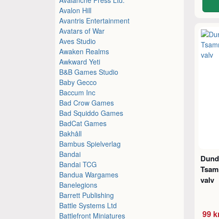
Avalon Hill
Avantris Entertainment
Avatars of War
Aves Studio
Awaken Realms
Awkward Yeti
B&B Games Studio
Baby Gecco
Baccum Inc
Bad Crow Games
Bad Squiddo Games
BadCat Games
Bakhåll
Bambus Spielverlag
Bandai
Dund
Bandai TCG
Tsam
Bandua Wargames
valv
Banelegions
Barrett Publishing
Battle Systems Ltd
99 k
Battlefront Miniatures