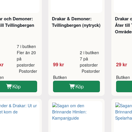
ar och Demoner:
Drakar & Demoner:
Drakar 
till Tvillingbergen
Tvillingbergen (nytryck)
Åter till
Områdes
7 i butiken
Fler än 20
2 i butiken
på
7 på
kr
99 kr
29 kr
postorder
postorder
Postorder
Postorder
ken
Butiken
Butiken
Köp
Köp