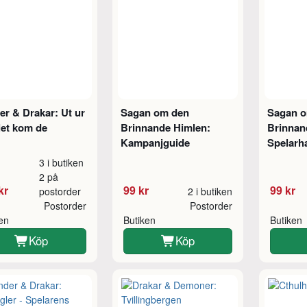
r & Drakar: Ut ur
Sagan om den
Sagan 
let kom de
Brinnande Himlen:
Brinnan
Kampanjguide
Spelarh
3 i butiken
2 på
kr
99 kr
99 kr
postorder
2 i butiken
Postorder
Postorder
ken
Butiken
Butiken
Köp
Köp