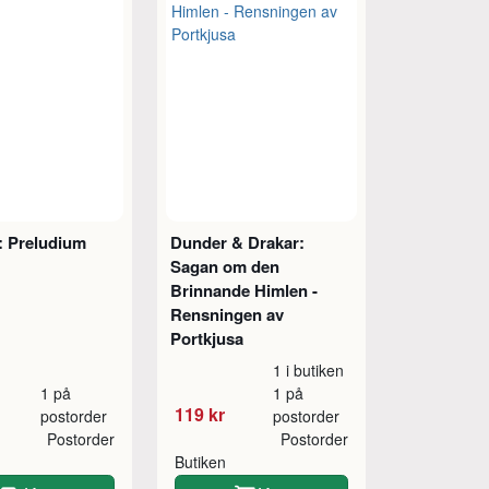
: Preludium
Dunder & Drakar:
Sagan om den
Brinnande Himlen -
Rensningen av
Portkjusa
1 i butiken
1 på
1 på
119 kr
postorder
postorder
Postorder
Postorder
Butiken