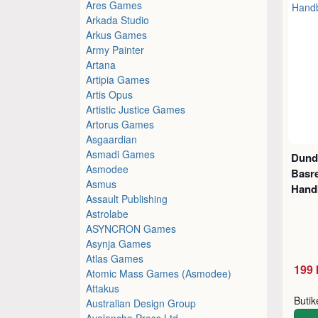
Ares Games
Arkada Studio
Arkus Games
Army Painter
Artana
Artipia Games
Artis Opus
Artistic Justice Games
Artorus Games
Asgaardian
Asmadi Games
Dund
Asmodee
Basre
Asmus
Hand
Assault Publishing
Astrolabe
ASYNCRON Games
Asynja Games
Atlas Games
199 
Atomic Mass Games (Asmodee)
Attakus
Buti
Australian Design Group
Avalanche Press Ltd.