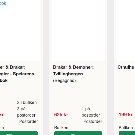
er & Drakar:
Drakar & Demoner:
Cthulhu
gler - Spelarens
Tvillingbergen
bok
(Begagnad)
2 i butiken
3 på
1 på
kr
625 kr
199 kr
postorder
postorder
Postorder
Postorder
ken
Butiken
Butiken