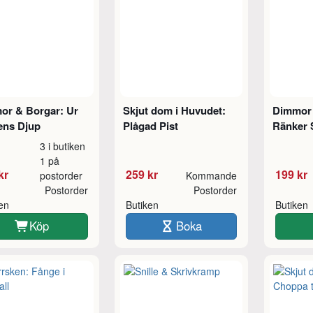
or & Borgar: Ur
Skjut dom i Huvudet:
Dimmor 
ens Djup
Plågad Pist
Ränker 
3 i butiken
1 på
kr
259 kr
199 kr
postorder
Kommande
Postorder
Postorder
ken
Butiken
Butiken
Köp
Boka