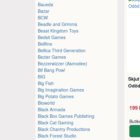
Baueda
Bazar
BCW
Beadle and Grimms
Beast Kingdom Toys
Bedsit Games
Bellfine
Bellica Third Generation
Bezier Games
Bezzerwizzer (Asmodee)
Bif Bang Pow!
BIG
Skjut
Big Fish
Odöd
Big Imagination Games
Big Potato Games
Bioworld
199 
Black Armada
Black Box Games Publishing
Buti
Black Cat Gaming
Black Chantry Productions
Black Forest Studio