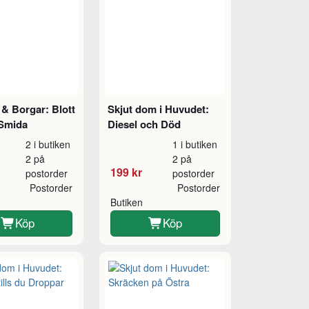
& Borgar: Blott
Skjut dom i Huvudet:
Smida
Diesel och Död
2 i butiken
1 i butiken
2 på
2 på
199 kr
postorder
postorder
Postorder
Postorder
Butiken
Köp
Köp