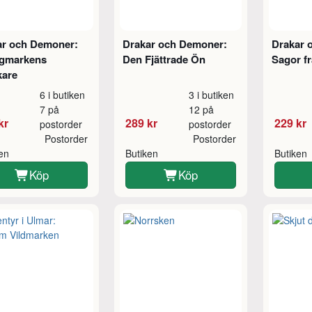
ar och Demoner:
Drakar och Demoner:
Drakar 
gmarkens
Den Fjättrade Ön
Sagor f
kare
6 i butiken
3 i butiken
7 på
12 på
kr
289 kr
229 kr
postorder
postorder
Postorder
Postorder
ken
Butiken
Butiken
Köp
Köp