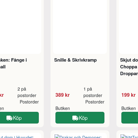
ken: Fånge i
Snille & Skrivkramp
Skjut d
all
Choppa t
Droppar
2 på
1 på
kr
389 kr
199 kr
postorder
postorder
Postorder
Postorder
ken
Butiken
Butiken
Köp
Köp