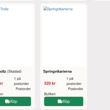
ollz
Springvikarierna
(Skadad)
1 på
1 på
kr
320 kr
postorder
postorder
Postorder
Postorder
ken
Butiken
Köp
Köp