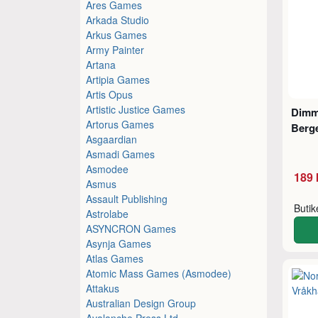
Ares Games
Arkada Studio
Arkus Games
Army Painter
Artana
Artipia Games
Artis Opus
Artistic Justice Games
Dimm
Artorus Games
Berg
Asgaardian
Asmadi Games
Asmodee
189 
Asmus
Assault Publishing
Buti
Astrolabe
ASYNCRON Games
Asynja Games
Atlas Games
Atomic Mass Games (Asmodee)
Attakus
Australian Design Group
Avalanche Press Ltd.