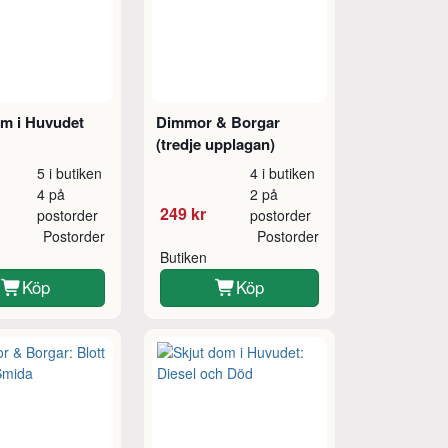
om i Huvudet
Dimmor & Borgar
(tredje upplagan)
5 i butiken
4 i butiken
4 på
2 på
249 kr
postorder
postorder
Postorder
Postorder
Butiken
Köp
Köp