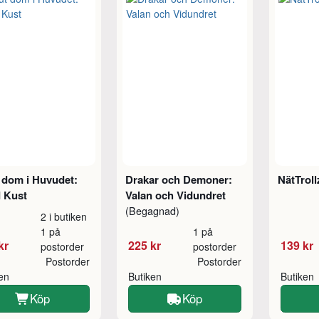
 dom i Huvudet:
Drakar och Demoner:
NätTrol
 Kust
Valan och Vidundret
(Begagnad)
2 i butiken
1 på
1 på
kr
225 kr
139 kr
postorder
postorder
Postorder
Postorder
ken
Butiken
Butiken
Köp
Köp