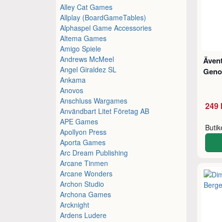
Alley Cat Games
Allplay (BoardGameTables)
Alphaspel Game Accessories
Altema Games
Amigo Spiele
Andrews McMeel
Ävent
Angel Giraldez SL
Geno
Ankama
Anovos
Anschluss Wargames
249 
Användbart Litet Företag AB
APE Games
Buti
Apollyon Press
Aporta Games
Arc Dream Publishing
Arcane Tinmen
Arcane Wonders
Archon Studio
Archona Games
Arcknight
Ardens Ludere