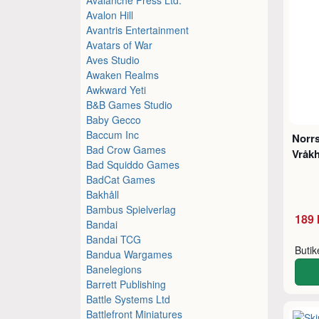
Avalon Hill
Avantris Entertainment
Avatars of War
Aves Studio
Awaken Realms
Awkward Yeti
B&B Games Studio
Baby Gecco
Baccum Inc
Norrs
Bad Crow Games
Vråkh
Bad Squiddo Games
BadCat Games
Bakhåll
Bambus Spielverlag
189 
Bandai
Bandai TCG
Buti
Bandua Wargames
Banelegions
Barrett Publishing
Battle Systems Ltd
Battlefront Miniatures