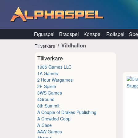
Hoppa till innehåll
Figurspel
Brädspel
Kortspel
Rollspel
Spel
Vildhallon
Tillverkare
Tillverkare
1985 Games LLC
1A Games
2 Hour Wargames
2F-Spiele
3WS Games
4Ground
8th Summit
A Couple of Drakes Publishing
A Crowded Coop
A-Case
AAW Games
Abacus