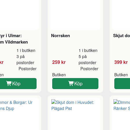
yr i Ulmar:
Norrsken
Skjut d
m Vildmarken
1 i butiken
1 i butiken
3 på
5 på
kr
259 kr
399 kr
postorder
postorder
Postorder
Postorder
ken
Butiken
Butiken
Köp
Köp