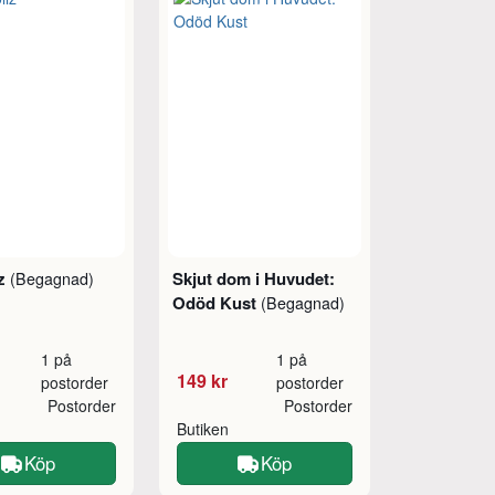
lz
Skjut dom i Huvudet:
(Begagnad)
Odöd Kust
(Begagnad)
1 på
1 på
149 kr
postorder
postorder
Postorder
Postorder
Butiken
Köp
Köp