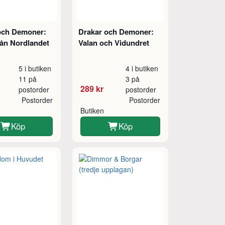
och Demoner:
Drakar och Demoner:
rån Nordlandet
Valan och Vidundret
5 i butiken
4 i butiken
11 på
3 på
289 kr
postorder
postorder
Postorder
Postorder
Butiken
Köp
Köp