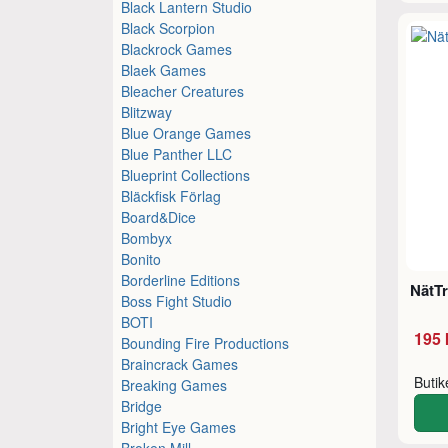
Black Lantern Studio
Black Scorpion
Blackrock Games
Blaek Games
Bleacher Creatures
Blitzway
Blue Orange Games
Blue Panther LLC
Blueprint Collections
Bläckfisk Förlag
Board&Dice
Bombyx
Bonito
Borderline Editions
NätTr
Boss Fight Studio
BOTI
195 
Bounding Fire Productions
Braincrack Games
Buti
Breaking Games
Bridge
Bright Eye Games
Broken Mill