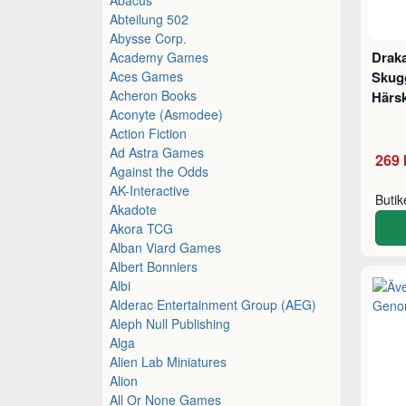
Abteilung 502
Abysse Corp.
Drak
Academy Games
Aces Games
Skug
Acheron Books
Härs
Aconyte (Asmodee)
Action Fiction
Ad Astra Games
269 
Against the Odds
AK-Interactive
Buti
Akadote
Akora TCG
Alban Viard Games
Albert Bonniers
Albi
Alderac Entertainment Group (AEG)
Aleph Null Publishing
Alga
Alien Lab Miniatures
Alion
All Or None Games