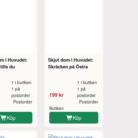
om i Huvudet:
Skjut dom i Huvudet:
ills du
Skräcken på Östra
1 i butiken
1 i butiken
1 på
1 på
199 kr
postorder
postorder
Postorder
Postorder
Butiken
Köp
Köp