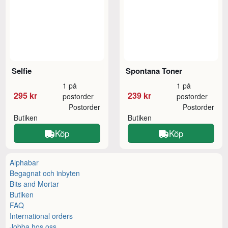
Selfie
Spontana Toner
1 på
1 på
295 kr
239 kr
postorder
postorder
Postorder
Postorder
Butiken
Butiken
Köp
Köp
Alphabar
Begagnat och inbyten
Bits and Mortar
Butiken
FAQ
International orders
Jobba hos oss