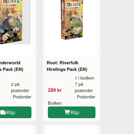
nderworld
Root: Riverfolk
s Pack (EN)
Hirelings Pack (EN)
1 i butiken
2 på
7 på
289 kr
postorder
postorder
Postorder
Postorder
Butiken
Köp
Köp