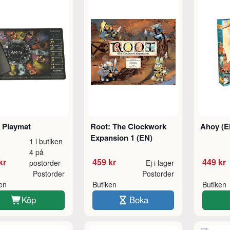
 Playmat
Root: The Clockwork
Ahoy (E
Expansion 1 (EN)
1 i butiken
4 på
kr
459 kr
449 kr
postorder
Ej i lager
Postorder
Postorder
ken
Butiken
Butiken
Köp
Boka