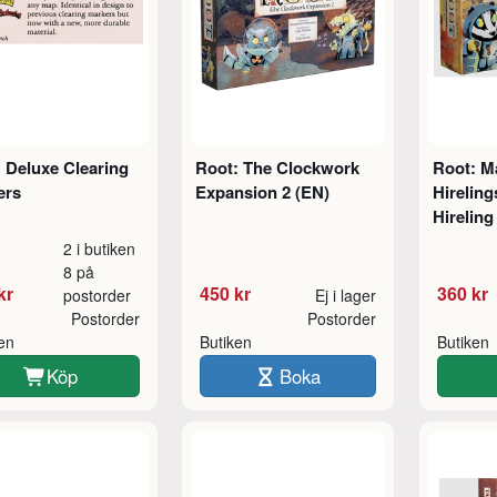
 Deluxe Clearing
Root: The Clockwork
Root: M
ers
Expansion 2 (EN)
Hireling
Hireling
2 i butiken
8 på
kr
450 kr
360 kr
postorder
Ej i lager
Postorder
Postorder
ken
Butiken
Butiken
Köp
Boka