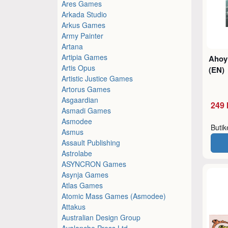
Ares Games
Arkada Studio
Arkus Games
Army Painter
Artana
Artipia Games
Ahoy
Artis Opus
(EN)
Artistic Justice Games
Artorus Games
Asgaardian
249 
Asmadi Games
Asmodee
Buti
Asmus
Assault Publishing
Astrolabe
ASYNCRON Games
Asynja Games
Atlas Games
Atomic Mass Games (Asmodee)
Attakus
Australian Design Group
Avalanche Press Ltd.