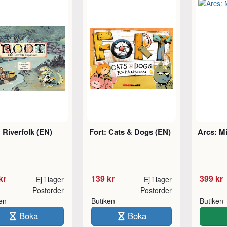
 Riverfolk (EN)
Fort: Cats & Dogs (EN)
Arcs: M
kr
139 kr
399 kr
Ej i lager
Ej i lager
Postorder
Postorder
ken
Butiken
Butiken
Boka
Boka