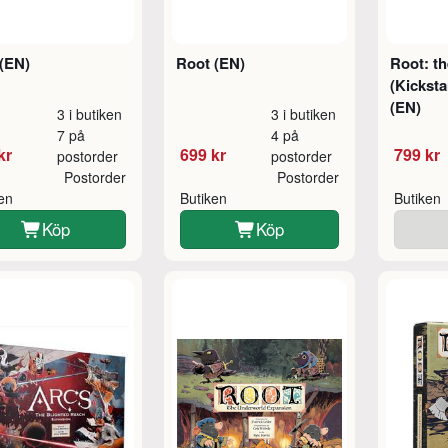
 (EN)
Root (EN)
Root: t
(Kicksta
(EN)
3 i butiken
3 i butiken
7 på
4 på
kr
699 kr
799 kr
postorder
postorder
Postorder
Postorder
ken
Butiken
Butiken
Köp
Köp