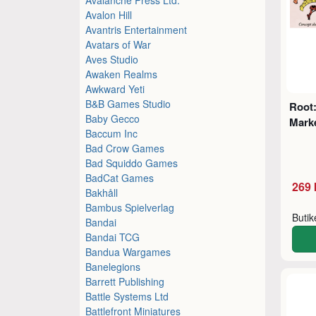
Avalon Hill
Avantris Entertainment
Avatars of War
Aves Studio
Awaken Realms
Awkward Yeti
B&B Games Studio
Root:
Baby Gecco
Mark
Baccum Inc
Bad Crow Games
Bad Squiddo Games
BadCat Games
269 
Bakhåll
Bambus Spielverlag
Buti
Bandai
Bandai TCG
Bandua Wargames
Banelegions
Barrett Publishing
Battle Systems Ltd
Battlefront Miniatures