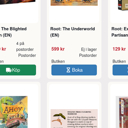
 The Blighted
Root: The Underworld
Root: Ex
h (EN)
(EN)
Partisa
4 på
 kr
599 kr
129 kr
postorder
Ej i lager
Postorder
Postorder
ken
Butiken
Butiken
Köp
Boka