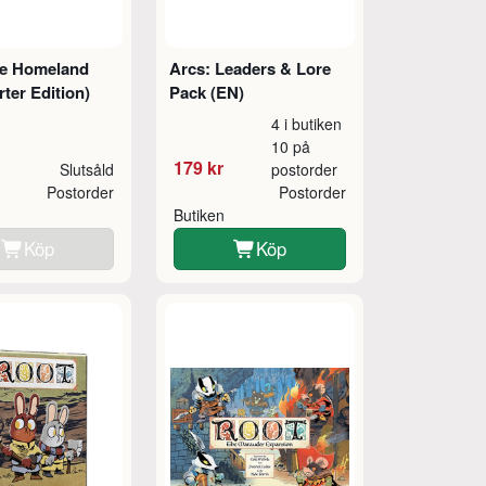
he Homeland
Arcs: Leaders & Lore
rter Edition)
Pack (EN)
4 i butiken
10 på
179 kr
Slutsåld
postorder
Postorder
Postorder
Butiken
Köp
Köp