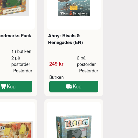
andmarks Pack
Ahoy: Rivals &
Renegades (EN)
1 i butiken
2 på
2 på
249 kr
postorder
postorder
Postorder
Postorder
Butiken
Köp
Köp