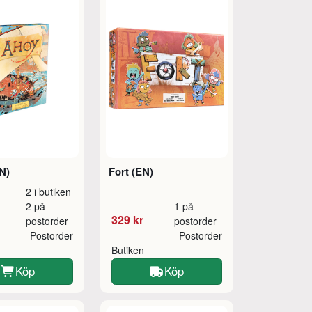
N)
Fort (EN)
2 i butiken
2 på
1 på
329 kr
postorder
postorder
Postorder
Postorder
Butiken
Köp
Köp