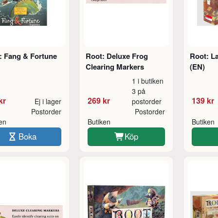
: Fang & Fortune
Root: Deluxe Frog
Root: L
Clearing Markers
(EN)
1 i butiken
3 på
kr
269 kr
139 kr
Ej i lager
postorder
Postorder
Postorder
ken
Butiken
Butiken
Boka
Köp