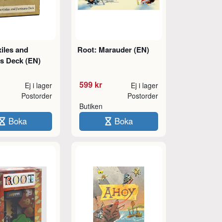
iles and
Root: Marauder (EN)
ns Deck (EN)
599 kr
Ej i lager
Ej i lager
Postorder
Postorder
Butiken
Boka
Boka