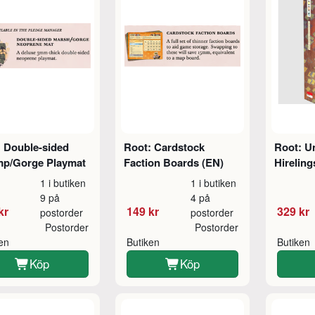
: Double-sided
Root: Cardstock
Root: U
p/Gorge Playmat
Faction Boards (EN)
Hireling
1 i butiken
1 i butiken
9 på
4 på
kr
149 kr
329 kr
postorder
postorder
Postorder
Postorder
ken
Butiken
Butiken
Köp
Köp