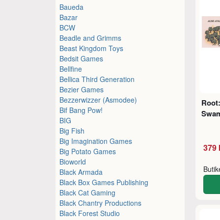
Baueda
Bazar
BCW
Beadle and Grimms
Beast Kingdom Toys
Bedsit Games
Bellfine
Bellica Third Generation
Bezier Games
Bezzerwizzer (Asmodee)
Root
Bif Bang Pow!
Swam
BIG
Big Fish
Big Imagination Games
379 
Big Potato Games
Bioworld
Buti
Black Armada
Black Box Games Publishing
Black Cat Gaming
Black Chantry Productions
Black Forest Studio