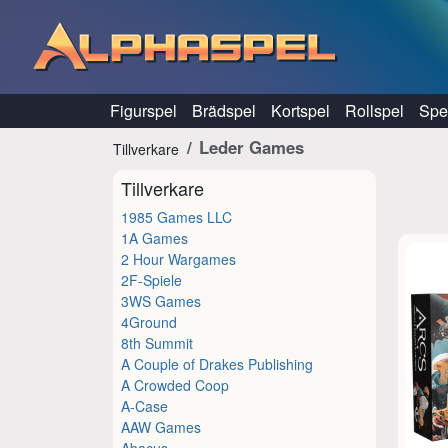
Hoppa till innehåll
Figurspel
Brädspel
Kortspel
Rollspel
Spel
Leder Games
Tillverkare
Tillverkare
1985 Games LLC
1A Games
2 Hour Wargames
2F-Spiele
3WS Games
4Ground
8th Summit
A Couple of Drakes Publishing
A Crowded Coop
A-Case
AAW Games
Abacus