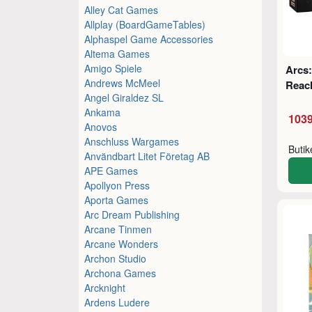
Alley Cat Games
Allplay (BoardGameTables)
Alphaspel Game Accessories
Altema Games
Amigo Spiele
Arcs:
Andrews McMeel
Reac
Angel Giraldez SL
Ankama
1039
Anovos
Anschluss Wargames
Buti
Användbart Litet Företag AB
APE Games
Apollyon Press
Aporta Games
Arc Dream Publishing
Arcane Tinmen
Arcane Wonders
Archon Studio
Archona Games
Arcknight
Ardens Ludere