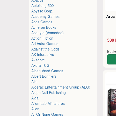
Abteilung 502
Abysse Corp.
Arcs
Academy Games
Aces Games
Acheron Books
Aconyte (Asmodee)
Action Fiction
589 
Ad Astra Games
Against the Odds
Buti
AK-Interactive
Akadote
Akora TCG
Alban Viard Games
Albert Bonniers
Albi
Alderac Entertainment Group (AEG)
Aleph Null Publishing
Alga
Alien Lab Miniatures
Alion
All Or None Games