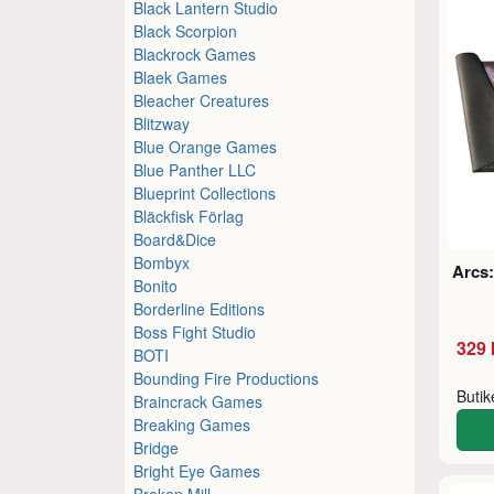
Black Lantern Studio
Black Scorpion
Blackrock Games
Blaek Games
Bleacher Creatures
Blitzway
Blue Orange Games
Blue Panther LLC
Blueprint Collections
Bläckfisk Förlag
Board&Dice
Bombyx
Arcs:
Bonito
Borderline Editions
Boss Fight Studio
329 
BOTI
Bounding Fire Productions
Buti
Braincrack Games
Breaking Games
Bridge
Bright Eye Games
Broken Mill