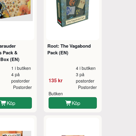
arauder
Root: The Vagabond
s Pack &
Pack (EN)
 Box (EN)
1 i butiken
4 i butiken
4 på
3 på
135 kr
postorder
postorder
Postorder
Postorder
Butiken
Köp
Köp