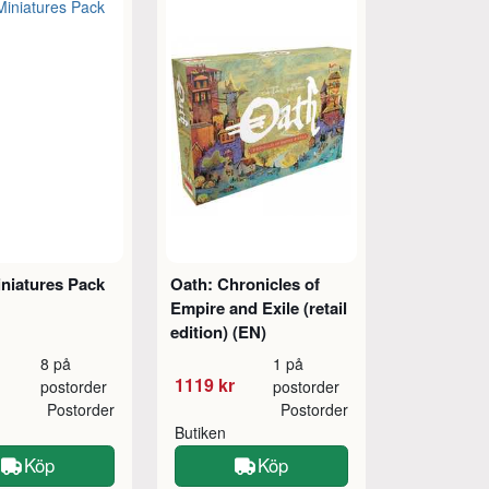
iniatures Pack
Oath: Chronicles of
Empire and Exile (retail
edition) (EN)
8 på
1 på
1119 kr
postorder
postorder
Postorder
Postorder
Butiken
Köp
Köp