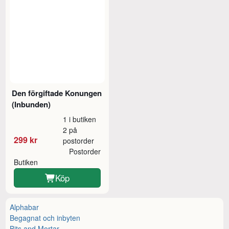
Den förgiftade Konungen
(Inbunden)
1 i butiken
2 på
299 kr
postorder
Postorder
Butiken
Köp
Alphabar
Begagnat och inbyten
Bits and Mortar