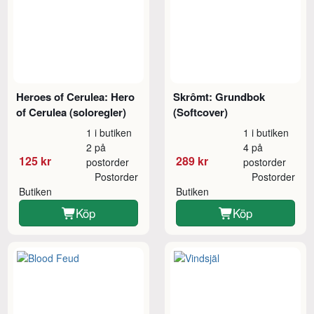
Heroes of Cerulea: Hero
Skrômt: Grundbok
of Cerulea (soloregler)
(Softcover)
1 i butiken
1 i butiken
2 på
4 på
125 kr
289 kr
postorder
postorder
Postorder
Postorder
Butiken
Butiken
Köp
Köp