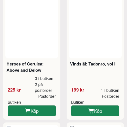
Heroes of Cerulea:
Vindsjäl: Tadonro, vol I
Above and Below
3 i butiken
2 på
225 kr
199 kr
postorder
1 i butiken
Postorder
Postorder
Butiken
Butiken
Köp
Köp