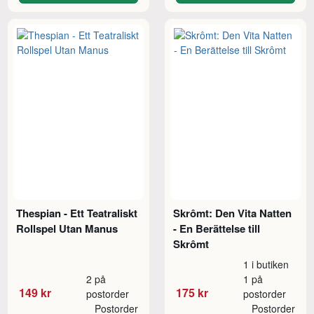
Thespian - Ett Teatraliskt
Skrômt: Den Vita Natten
Rollspel Utan Manus
- En Berättelse till
Skrômt
1 i butiken
2 på
1 på
149 kr
175 kr
postorder
postorder
Postorder
Postorder