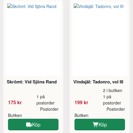
Skrômt: Vid Sjöns Rand
Vindsjäl: Tadonro, vol III
2 i butiken
1 på
1 på
175 kr
199 kr
postorder
postorder
Postorder
Postorder
Butiken
Butiken
Köp
Köp