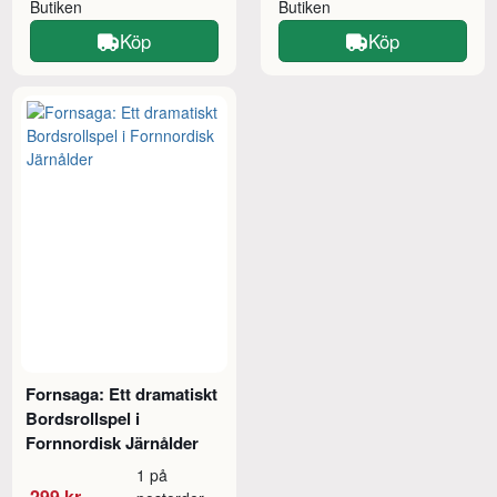
Butiken
Butiken
Köp
Köp
Fornsaga: Ett dramatiskt
Bordsrollspel i
Fornnordisk Järnålder
1 på
299 kr