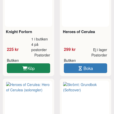
Knight Forlorn
Heroes of Cerulea
1 i butiken
4 på
225 kr
299 kr
postorder
Ej i lager
Postorder
Postorder
Butiken
Butiken
Köp
Boka