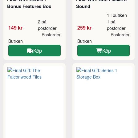
Bonus Features Box
Sound
1 i butiken
2 på
1 på
149 kr
259 kr
postorder
postorder
Postorder
Postorder
Butiken
Butiken
Köp
Köp