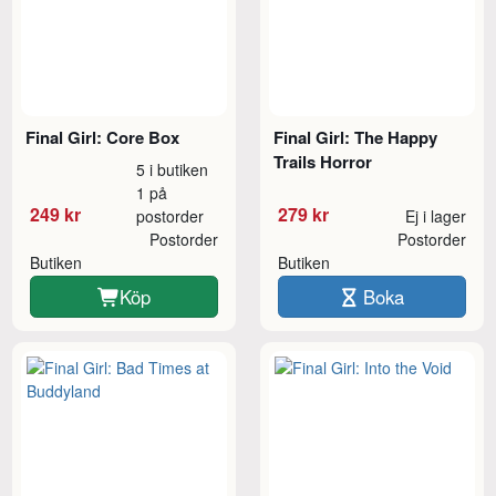
Final Girl: Core Box
Final Girl: The Happy
Trails Horror
5 i butiken
1 på
249 kr
279 kr
postorder
Ej i lager
Postorder
Postorder
Butiken
Butiken
Köp
Boka