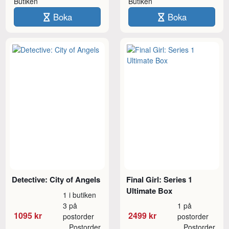
Butiken
Butiken
Boka
Boka
Detective: City of Angels
Final Girl: Series 1
Ultimate Box
1 i butiken
3 på
1 på
1095 kr
2499 kr
postorder
postorder
Postorder
Postorder