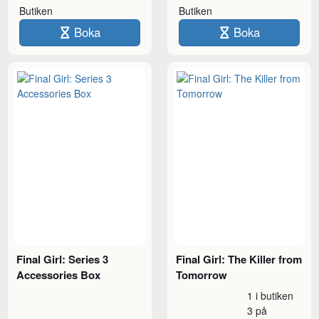
Butiken
Butiken
Boka
Boka
Final Girl: Series 3
Final Girl: The Killer from
Accessories Box
Tomorrow
1 i butiken
3 på