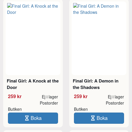
Final Girl: A Knock at the
Final Girl: A Demon in
Door
the Shadows
259 kr
259 kr
Ej i lager
Ej i lager
Postorder
Postorder
Butiken
Butiken
Boka
Boka