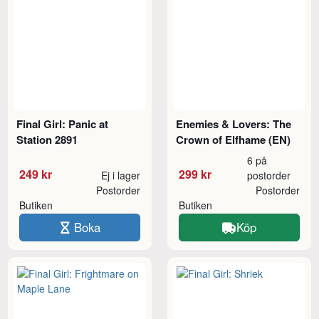
Final Girl: Panic at
Enemies & Lovers: The
Station 2891
Crown of Elfhame (EN)
6 på
249 kr
299 kr
Ej i lager
postorder
Postorder
Postorder
Butiken
Butiken
Boka
Köp