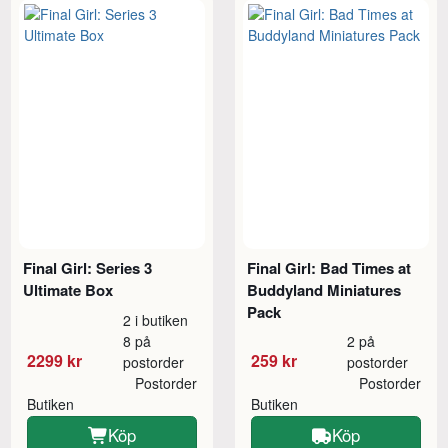
Final Girl: Series 3
Final Girl: Bad Times at
Ultimate Box
Buddyland Miniatures
Pack
2 i butiken
8 på
2 på
2299 kr
259 kr
postorder
postorder
Postorder
Postorder
Butiken
Butiken
Köp
Köp