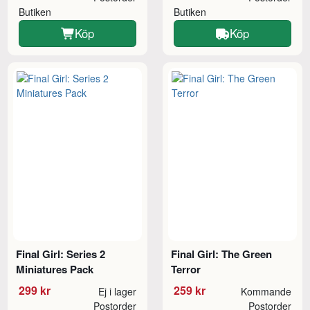
Butiken
Butiken
Köp
Köp
Final Girl: Series 2
Final Girl: The Green
Miniatures Pack
Terror
299 kr
259 kr
Ej i lager
Kommande
Postorder
Postorder