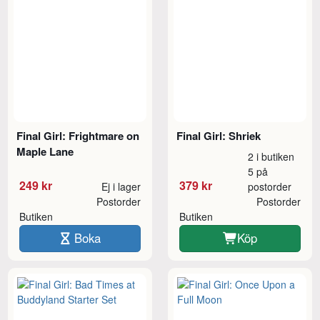
Final Girl: Frightmare on
Final Girl: Shriek
Maple Lane
2 i butiken
5 på
249 kr
379 kr
Ej i lager
postorder
Postorder
Postorder
Butiken
Butiken
Boka
Köp