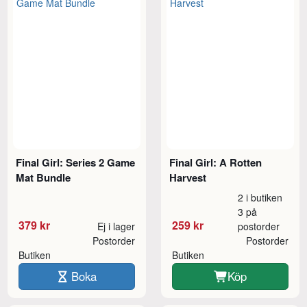
Final Girl: Series 2 Game
Final Girl: A Rotten
Mat Bundle
Harvest
2 i butiken
3 på
379 kr
259 kr
Ej i lager
postorder
Postorder
Postorder
Butiken
Butiken
Boka
Köp