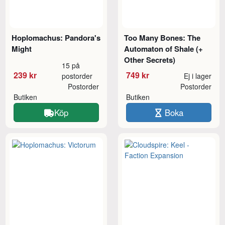
Hoplomachus: Pandora's
Too Many Bones: The
Might
Automaton of Shale (+
Other Secrets)
15 på
239 kr
749 kr
postorder
Ej i lager
Postorder
Postorder
Butiken
Butiken
Köp
Boka