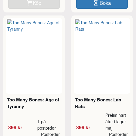
Köp
Boka
Too Many Bones: Age of
Too Many Bones: Lab
Tyranny
Rats
Preliminärt
1 på
åter i lager
399 kr
399 kr
postorder
maj
Postorder
Postorder