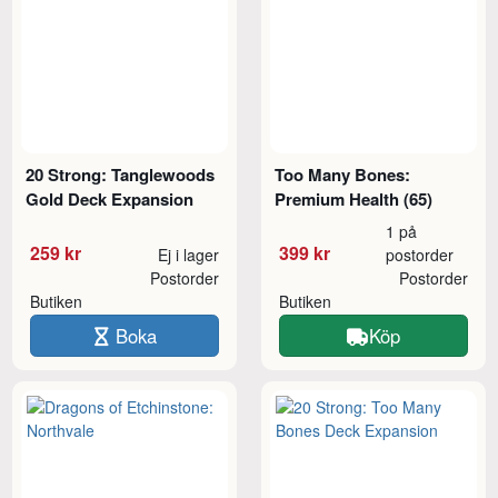
20 Strong: Tanglewoods
Too Many Bones:
Gold Deck Expansion
Premium Health (65)
1 på
259 kr
399 kr
Ej i lager
postorder
Postorder
Postorder
Butiken
Butiken
Boka
Köp