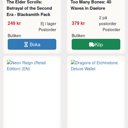
The Elder Scrolls:
Too Many Bones: 40
Betrayal of the Second
Waves in Daelore
Era - Blacksmith Pack
2 på
249 kr
379 kr
Ej i lager
postorder
Postorder
Postorder
Butiken
Butiken
Boka
Köp