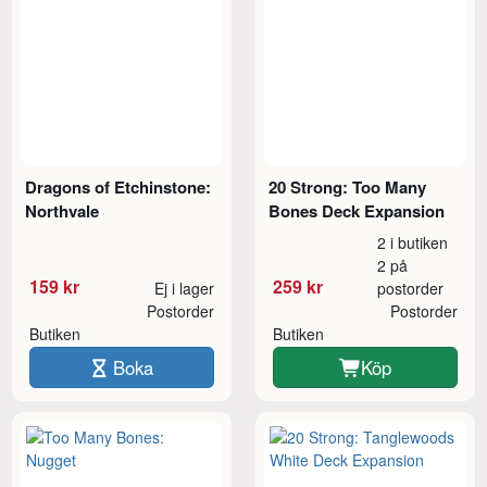
Dragons of Etchinstone:
20 Strong: Too Many
Northvale
Bones Deck Expansion
2 i butiken
2 på
159 kr
259 kr
Ej i lager
postorder
Postorder
Postorder
Butiken
Butiken
Boka
Köp