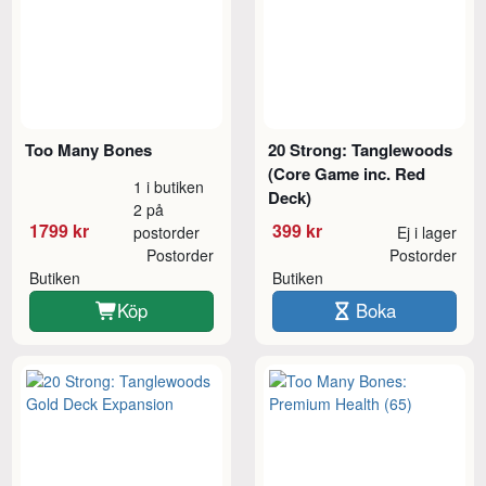
Too Many Bones
20 Strong: Tanglewoods
(Core Game inc. Red
1 i butiken
Deck)
2 på
1799 kr
399 kr
postorder
Ej i lager
Postorder
Postorder
Butiken
Butiken
Köp
Boka