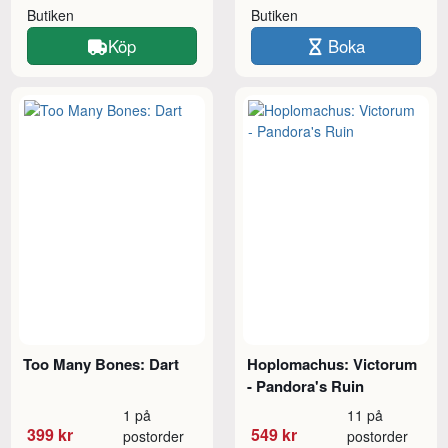
Butiken
Butiken
Köp
Boka
Too Many Bones: Dart
Hoplomachus: Victorum
- Pandora's Ruin
1 på
11 på
399 kr
549 kr
postorder
postorder