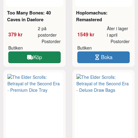
Too Many Bones: 40
Hoplomachus:
Caves in Daelore
Remastered
2 på
Åter i lager
379 kr
1549 kr
postorder
i april
Postorder
Postorder
Butiken
Butiken
Köp
Boka