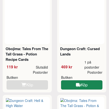
Obojima: Tales From The
Dungeon Craft: Cursed
Tall Grass - Potion
Lands
Recipe Cards
1 på
119 kr
469 kr
Slutsåld
postorder
Postorder
Postorder
Butiken
Butiken
Köp
Köp