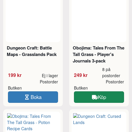
Dungeon Craft: Battle
Obojima: Tales From The
Maps - Grasslands Pack
Tall Grass - Player's
Journals 3-pack
8 på
199 kr
249 kr
Ej i lager
postorder
Postorder
Postorder
Butiken
Butiken
Boka
Köp