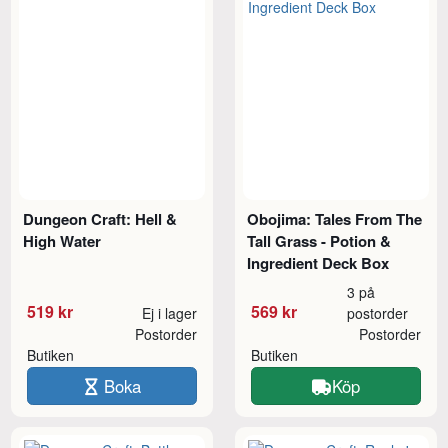
Dungeon Craft: Hell &
Obojima: Tales From The
High Water
Tall Grass - Potion &
Ingredient Deck Box
3 på
519 kr
569 kr
Ej i lager
postorder
Postorder
Postorder
Butiken
Butiken
Boka
Köp