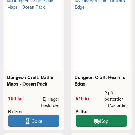
Dungeon Craft: Battle
Dungeon Craft: Realm's
Maps - Ocean Pack
Edge
2 på
190 kr
519 kr
Ej i lager
postorder
Postorder
Postorder
Butiken
Butiken
Boka
Köp