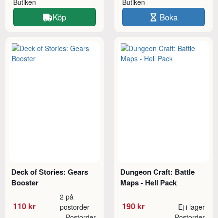
Butiken
Butiken
Köp
Boka
Deck of Stories: Gears
Dungeon Craft: Battle
Booster
Maps - Hell Pack
2 på
110 kr
190 kr
postorder
Ej i lager
Postorder
Postorder