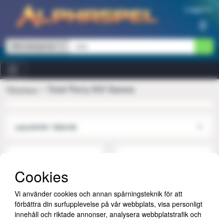
Hoppa till innehåll
Logga in
0
Alla kategorier
Total Party Kill Games
Tillverkare
Cookies
Vi använder cookies och annan spårningsteknik för att
förbättra din surfupplevelse på vår webbplats, visa personligt
innehåll och riktade annonser, analysera webbplatstrafik och