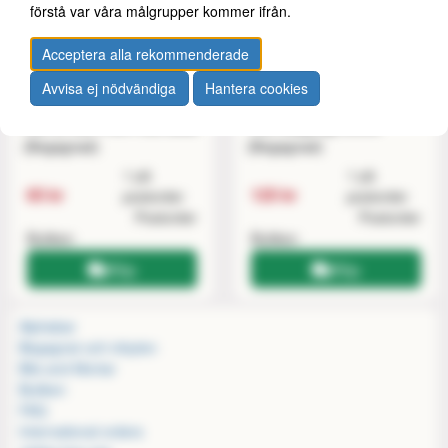
förstå var våra målgrupper kommer ifrån.
Acceptera alla rekommenderade
Avvisa ej nödvändiga
Hantera cookies
Fen of the Five-Fold Maw
The Reaping Stone
(Begagnad)
(Begagnad)
1 på
1 på
65 kr
125 kr
postorder
postorder
Postorder
Postorder
Butiken
Butiken
Köp
Köp
Alphabar
Begagnat och inbyten
Bits and Mortar
Butiken
FAQ
International orders