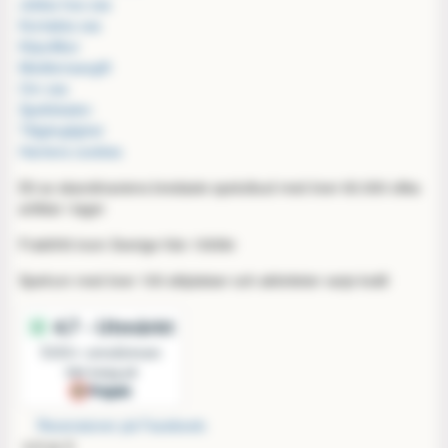
Jobba hos oss
Kontakta oss
Köpvillkor
Medlemsavgift
Om oss
Spellokalen
Tillgänglighet
Hantera cookies
Ett av skandinaviens bredaste spelutbud med över 60.000 olika
artiklar i lager
Fraktfritt inom Sverige från 1000kr
Spelrum med över 100 sittplatser och aktiviteter varje kväll
Recensioner på Facebook:
4,9 av 5