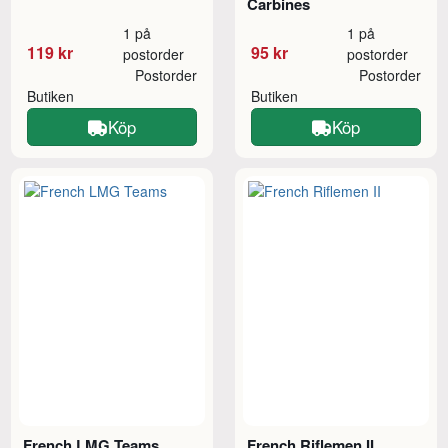
Carbines
1 på
1 på
119 kr
95 kr
postorder
postorder
Postorder
Postorder
Butiken
Butiken
Köp
Köp
French LMG Teams
French Riflemen II