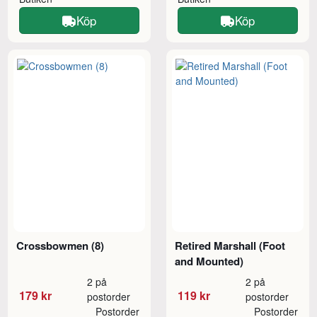
Köp
Köp
Crossbowmen (8)
Retired Marshall (Foot
and Mounted)
2 på
2 på
179 kr
119 kr
postorder
postorder
Postorder
Postorder