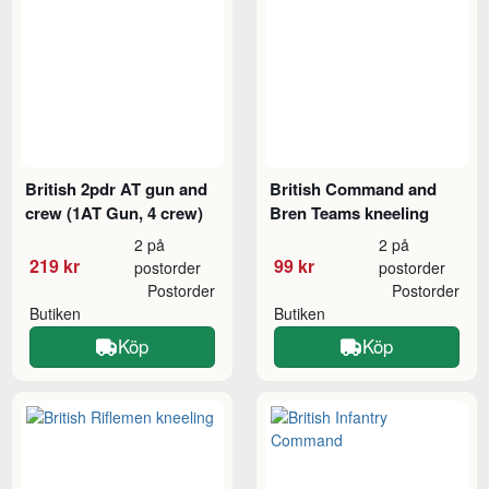
British 2pdr AT gun and
British Command and
crew (1AT Gun, 4 crew)
Bren Teams kneeling
2 på
2 på
219 kr
99 kr
postorder
postorder
Postorder
Postorder
Butiken
Butiken
Köp
Köp