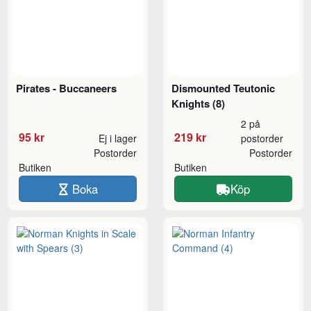
Pirates - Buccaneers
Dismounted Teutonic
Knights (8)
2 på
95 kr
219 kr
Ej i lager
postorder
Postorder
Postorder
Butiken
Butiken
Boka
Köp