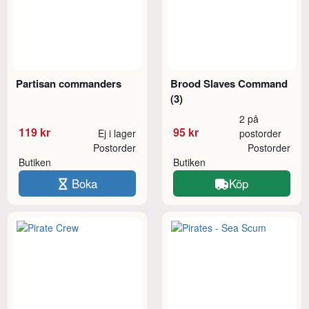
Partisan commanders
Brood Slaves Command
(3)
2 på
119 kr
95 kr
Ej i lager
postorder
Postorder
Postorder
Butiken
Butiken
Boka
Köp