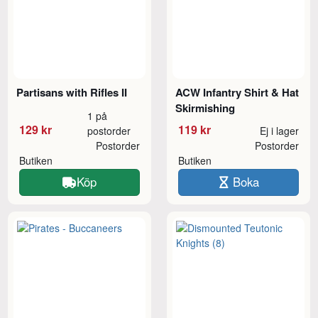
Partisans with Rifles II
ACW Infantry Shirt & Hat
Skirmishing
1 på
129 kr
119 kr
postorder
Ej i lager
Postorder
Postorder
Butiken
Butiken
Köp
Boka