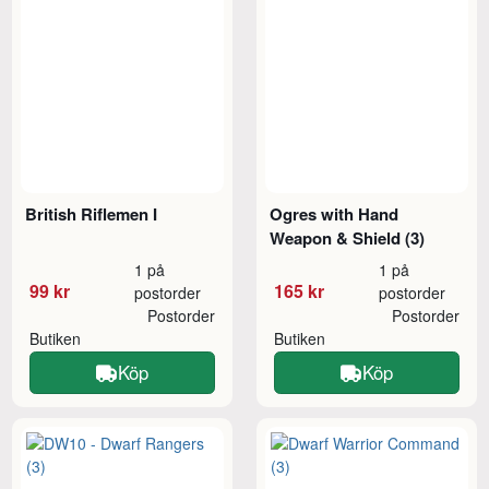
British Riflemen I
Ogres with Hand
Weapon & Shield (3)
1 på
1 på
99 kr
165 kr
postorder
postorder
Postorder
Postorder
Butiken
Butiken
Köp
Köp