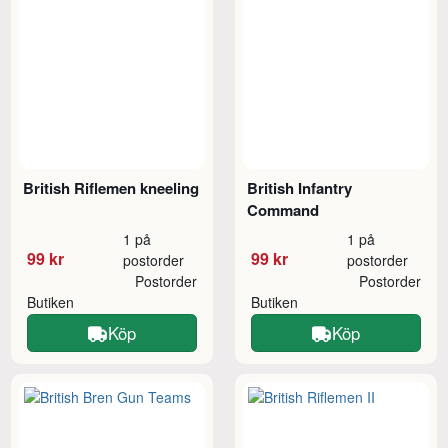
British Riflemen kneeling
British Infantry
Command
1 på
1 på
99 kr
99 kr
postorder
postorder
Postorder
Postorder
Butiken
Butiken
Köp
Köp