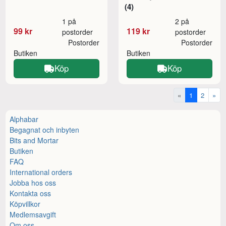
(4)
1 på
2 på
99 kr
119 kr
postorder
postorder
Postorder
Postorder
Butiken
Butiken
Köp
Köp
«
1
2
»
Alphabar
Begagnat och inbyten
Bits and Mortar
Butiken
FAQ
International orders
Jobba hos oss
Kontakta oss
Köpvillkor
Medlemsavgift
Om oss