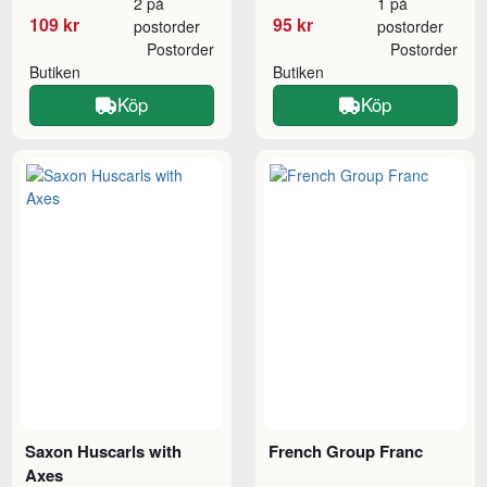
2 på
1 på
109 kr
95 kr
postorder
postorder
Postorder
Postorder
Butiken
Butiken
Köp
Köp
Saxon Huscarls with
French Group Franc
Axes