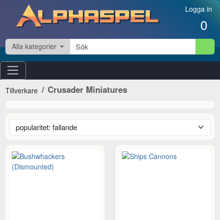
Hoppa till innehåll
Logga in
0
Alla kategorier
Crusader Miniatures
Tillverkare