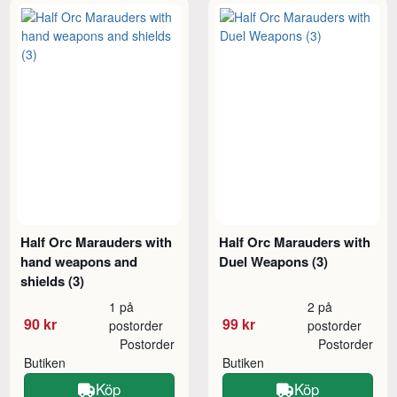
Half Orc Marauders with
Half Orc Marauders with
hand weapons and
Duel Weapons (3)
shields (3)
1 på
2 på
90 kr
99 kr
postorder
postorder
Postorder
Postorder
Butiken
Butiken
Köp
Köp