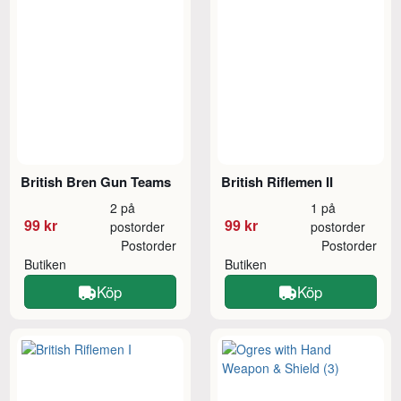
British Bren Gun Teams
British Riflemen II
2 på
1 på
99 kr
99 kr
postorder
postorder
Postorder
Postorder
Butiken
Butiken
Köp
Köp