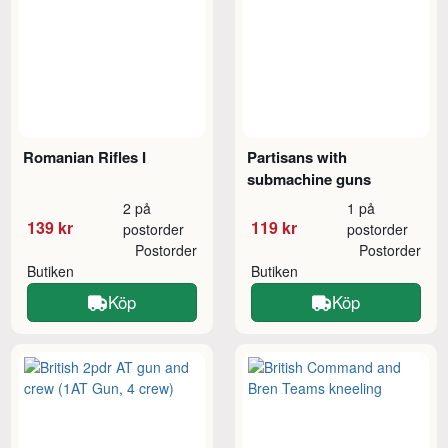
Romanian Rifles I
Partisans with
submachine guns
2 på
1 på
139 kr
119 kr
postorder
postorder
Postorder
Postorder
Butiken
Butiken
Köp
Köp