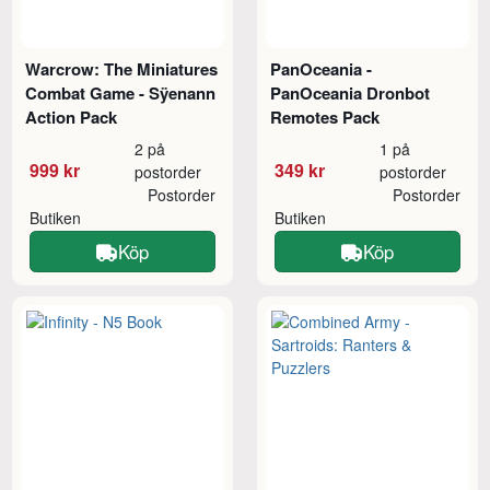
Warcrow: The Miniatures
PanOceania -
Combat Game - Sÿenann
PanOceania Dronbot
Action Pack
Remotes Pack
2 på
1 på
999 kr
349 kr
postorder
postorder
Postorder
Postorder
Butiken
Butiken
Köp
Köp