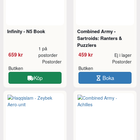
Infinity - N5 Book
Combined Army -
Sartroids: Ranters &
Puzzlers
1 på
659 kr
459 kr
postorder
Ej i lager
Postorder
Postorder
Butiken
Butiken
Köp
Boka