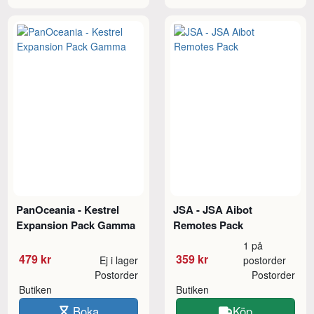
PanOceania - Kestrel
JSA - JSA Aibot
Expansion Pack Gamma
Remotes Pack
1 på
479 kr
359 kr
Ej i lager
postorder
Postorder
Postorder
Butiken
Butiken
Boka
Köp