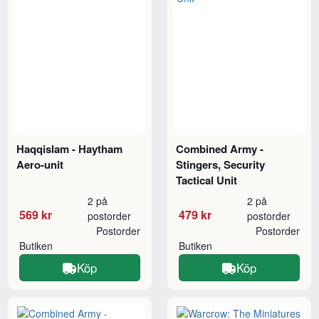
Haqqislam - Haytham
Combined Army -
Aero-unit
Stingers, Security
Tactical Unit
2 på
2 på
569 kr
479 kr
postorder
postorder
Postorder
Postorder
Butiken
Butiken
Köp
Köp