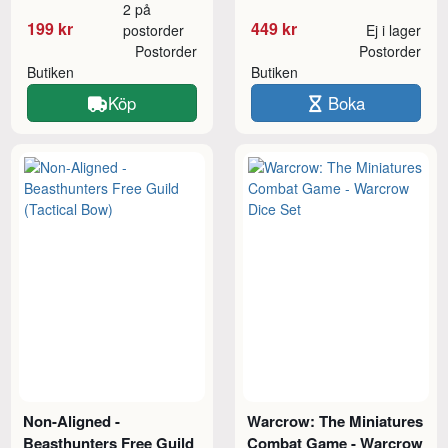
2 på
199 kr
449 kr
postorder
Ej i lager
Postorder
Postorder
Butiken
Butiken
Köp
Boka
Non-Aligned -
Warcrow: The Miniatures
Beasthunters Free Guild
Combat Game - Warcrow