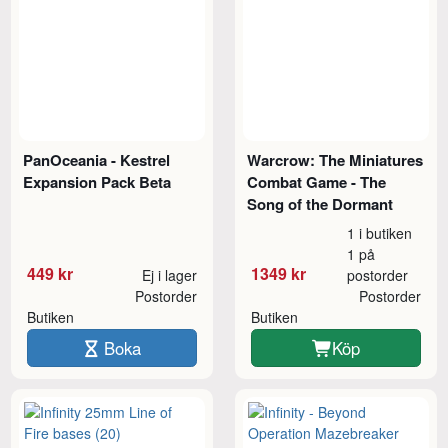
PanOceania - Kestrel
Warcrow: The Miniatures
Expansion Pack Beta
Combat Game - The
Song of the Dormant
1 i butiken
1 på
449 kr
1349 kr
Ej i lager
postorder
Postorder
Postorder
Butiken
Butiken
Boka
Köp