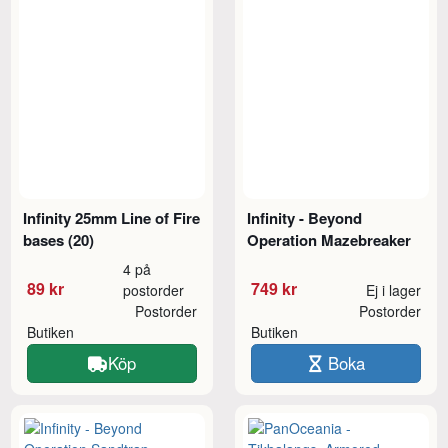
Infinity 25mm Line of Fire
Infinity - Beyond
bases (20)
Operation Mazebreaker
4 på
89 kr
749 kr
postorder
Ej i lager
Postorder
Postorder
Butiken
Butiken
Köp
Boka