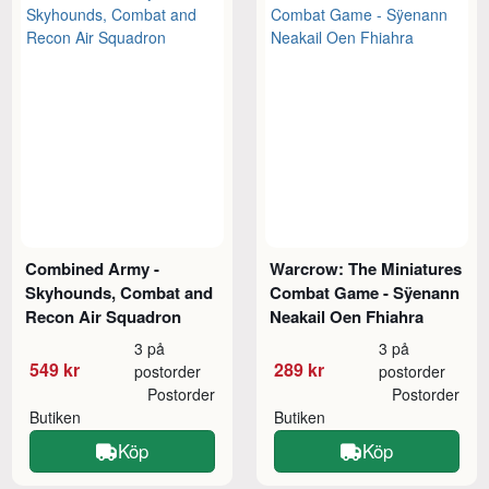
Combined Army -
Warcrow: The Miniatures
Skyhounds, Combat and
Combat Game - Sÿenann
Recon Air Squadron
Neakail Oen Fhiahra
3 på
3 på
549 kr
289 kr
postorder
postorder
Postorder
Postorder
Butiken
Butiken
Köp
Köp