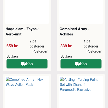
Haqqislam - Zeybek
Combined Army -
Aero-unit
Achilles
2 på
1 på
659 kr
339 kr
postorder
postorder
Postorder
Postorder
Butiken
Butiken
Köp
Köp