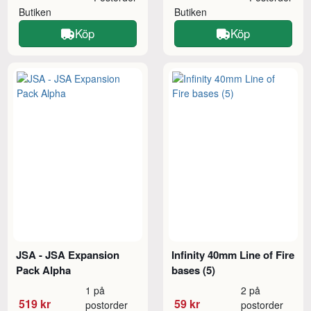
Butiken
Butiken
Köp
Köp
JSA - JSA Expansion
Infinity 40mm Line of Fire
Pack Alpha
bases (5)
1 på
2 på
519 kr
59 kr
postorder
postorder