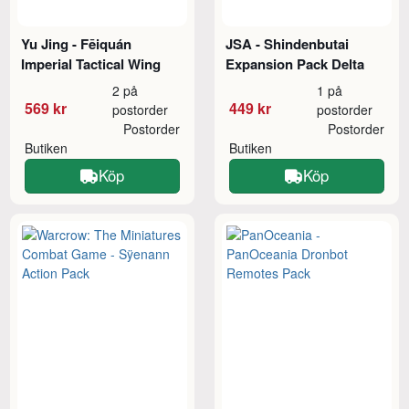
Yu Jing - Fēiquán
JSA - Shindenbutai
Imperial Tactical Wing
Expansion Pack Delta
2 på
1 på
569 kr
449 kr
postorder
postorder
Postorder
Postorder
Butiken
Butiken
Köp
Köp