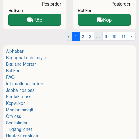
Postorder
Postorder
Butiken
Butiken
Köp
Köp
«
1
2
3
...
9
10
11
»
Alphabar
Begagnat och inbyten
Bits and Mortar
Butiken
FAQ
International orders
Jobba hos oss
Kontakta oss
Köpvillkor
Medlemsavgift
Om oss
Spellokalen
Tillgänglighet
Hantera cookies