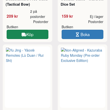
(Tactical Bow)
Dice Set
2 på
209 kr
159 kr
postorder
Ej i lager
Postorder
Postorder
Butiken
Butiken
Köp
Boka