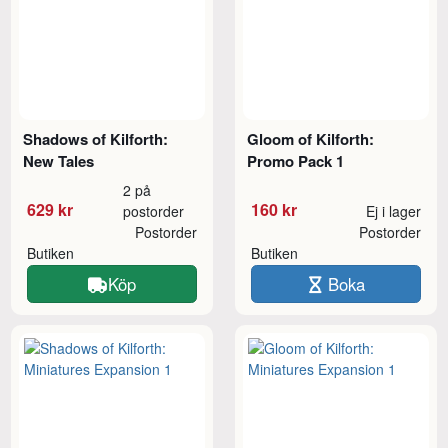
Shadows of Kilforth:
Gloom of Kilforth:
New Tales
Promo Pack 1
2 på
629 kr
160 kr
postorder
Ej i lager
Postorder
Postorder
Butiken
Butiken
Köp
Boka