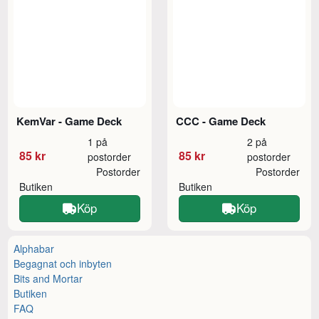
KemVar - Game Deck
CCC - Game Deck
1 på
2 på
85 kr
85 kr
postorder
postorder
Postorder
Postorder
Butiken
Butiken
Köp
Köp
Alphabar
Begagnat och inbyten
Bits and Mortar
Butiken
FAQ