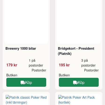
Brewery 1000 bitar
Bridgekort - President
(Piatnik)
1 på
3 på
179 kr
195 kr
postorder
postorder
Postorder
Postorder
Butiken
Butiken
Köp
Köp