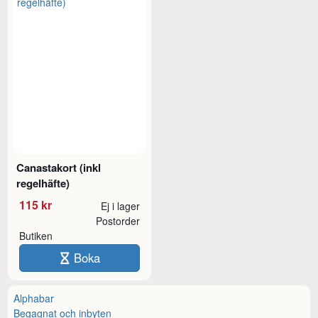
Canastakort (inkl
regelhäfte)
115 kr
Ej i lager
Postorder
Butiken
Boka
Alphabar
Begagnat och inbyten