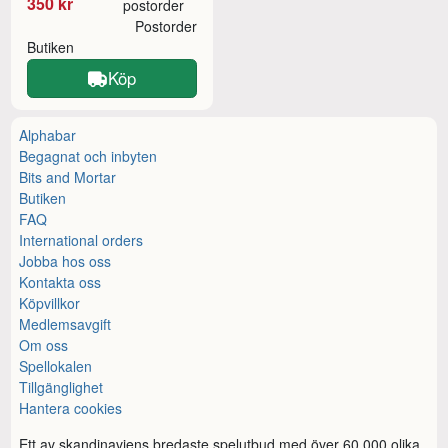
350 kr
postorder
Postorder
Butiken
Köp
Alphabar
Begagnat och inbyten
Bits and Mortar
Butiken
FAQ
International orders
Jobba hos oss
Kontakta oss
Köpvillkor
Medlemsavgift
Om oss
Spellokalen
Tillgänglighet
Hantera cookies
Ett av skandinaviens bredaste spelutbud med över 60.000 olika