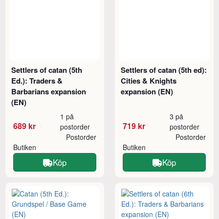
Settlers of catan (5th
Settlers of catan (5th ed):
Ed.): Traders &
Cities & Knights
Barbarians expansion
expansion (EN)
(EN)
1 på
3 på
689 kr
719 kr
postorder
postorder
Postorder
Postorder
Butiken
Butiken
Köp
Köp