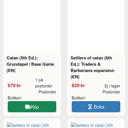
Catan (5th Ed.):
Settlers of catan (6th
Grundspel / Base Game
Ed.): Traders &
(EN)
Barbarians expansion
(EN)
1 på
679 kr
829 kr
postorder
Ej i lager
Postorder
Postorder
Butiken
Butiken
Köp
Boka