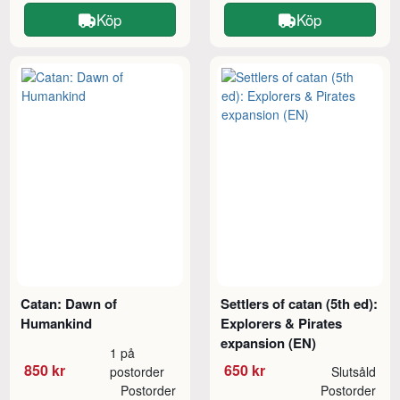
Köp
Köp
Catan: Dawn of
Settlers of catan (5th ed):
Humankind
Explorers & Pirates
expansion (EN)
1 på
850 kr
650 kr
postorder
Slutsåld
Postorder
Postorder