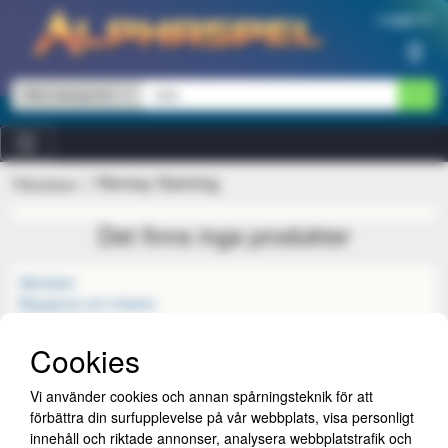
Hoppa till innehåll
Logga in
0
Alla kategorier
Heresy Gaming
Tillverkare
Det finns inga produkter
Alphabar
Begagnat och inbyten
Bits and Mortar
Butiken
Cookies
FAQ
International orders
Vi använder cookies och annan spårningsteknik för att
Jobba hos oss
förbättra din surfupplevelse på vår webbplats, visa personligt
Kontakta oss
innehåll och riktade annonser, analysera webbplatstrafik och