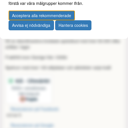
Köpvillkor
förstå var våra målgrupper kommer ifrån.
Medlemsavgift
Om oss
Acceptera alla rekommenderade
Spellokalen
Tillgänglighet
Avvisa ej nödvändiga
Hantera cookies
Hantera cookies
Ett av skandinaviens bredaste spelutbud med över 60.000 olika
artiklar i lager
Fraktfritt inom Sverige från 1000kr
Spelrum med över 100 sittplatser och aktiviteter varje kväll
Recensioner på Facebook:
4,9 av 5
Recensioner på Google: