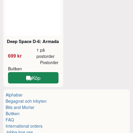
Deep Space D-6: Armada
1 på
699 kr
postorder
Postorder
Butiken
Köp
Alphabar
Begagnat och inbyten
Bits and Mortar
Butiken
FAQ
International orders
Jobba hos oss