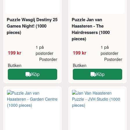
Puzzle Wasgij Destiny 25
Puzzle Jan van
Games Night! (1000
Haasteren - The
pieces)
Hairdressers (1000
pieces)
1 på
1 på
199 kr
199 kr
postorder
postorder
Postorder
Postorder
Butiken
Butiken
Köp
Köp