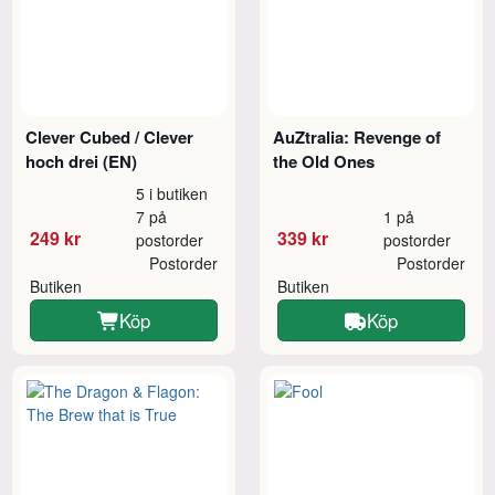
Clever Cubed / Clever
AuZtralia: Revenge of
hoch drei (EN)
the Old Ones
5 i butiken
7 på
1 på
249 kr
339 kr
postorder
postorder
Postorder
Postorder
Butiken
Butiken
Köp
Köp