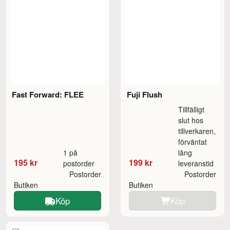
Fast Forward: FLEE
Fuji Flush
Tillfälligt
slut hos
tillverkaren,
förväntat
1 på
lång
195 kr
199 kr
postorder
leveranstid
Postorder
Postorder
Butiken
Butiken
Köp
Köp