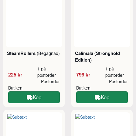
SteamRollers
Calimala (Stronghold
(Begagnad)
Edition)
1 på
1 på
225 kr
799 kr
postorder
postorder
Postorder
Postorder
Butiken
Butiken
Köp
Köp