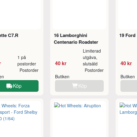
tte C7.R
16 Lamborghini
19 Ford
Centenario Roadster
Limiterad
1 på
utgåva,
r
40 kr
40 kr
postorder
slutsåld
Postorder
Postorder
ken
Butiken
Butiken
Köp
Köp