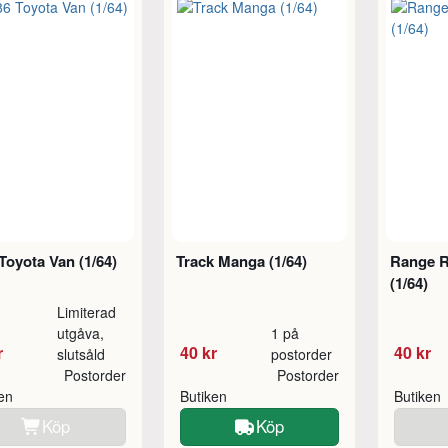
Toyota Van (1/64)
Track Manga (1/64)
Range R
(1/64)
Limiterad
utgåva,
1 på
r
40 kr
40 kr
slutsåld
postorder
Postorder
Postorder
ken
Butiken
Butiken
Köp
Köp