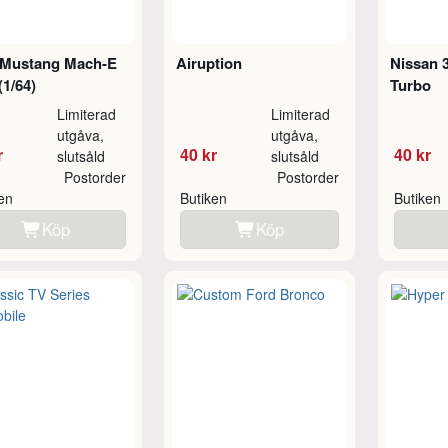
 Mustang Mach-E
Airuption
Nissan 
(1/64)
Turbo
Limiterad
Limiterad
utgåva,
utgåva,
r
40 kr
40 kr
slutsåld
slutsåld
Postorder
Postorder
ken
Butiken
Butiken
Köp
Köp