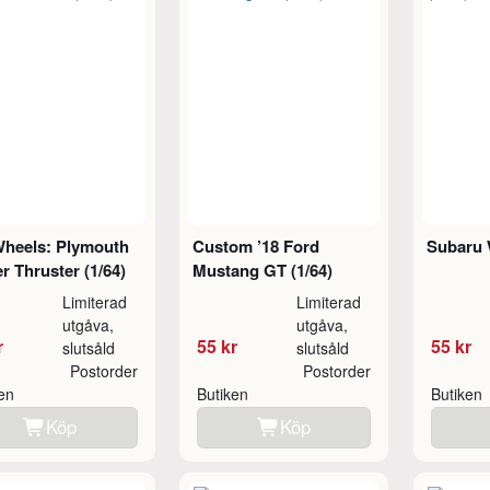
Wheels: Plymouth
Custom ’18 Ford
Subaru 
r Thruster (1/64)
Mustang GT (1/64)
Limiterad
Limiterad
utgåva,
utgåva,
r
55 kr
55 kr
slutsåld
slutsåld
Postorder
Postorder
ken
Butiken
Butiken
Köp
Köp