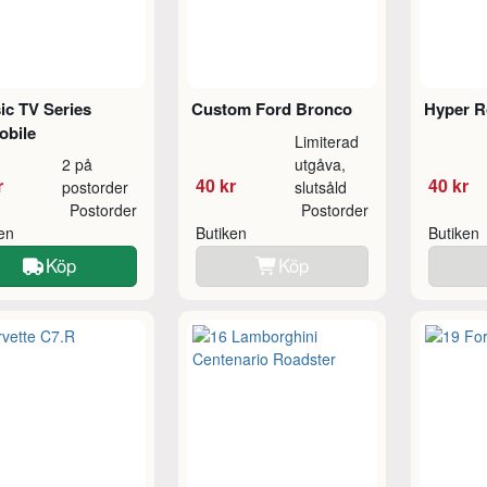
ic TV Series
Custom Ford Bronco
Hyper R
obile
Limiterad
2 på
utgåva,
r
40 kr
40 kr
postorder
slutsåld
Postorder
Postorder
ken
Butiken
Butiken
Köp
Köp