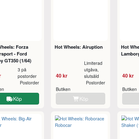
Wheels: Forza
Hot Wheels: Airuption
Hot Whee
sport - Ford
Lamborg
y GT350 (1/64)
Limiterad
3 på
utgåva,
r
40 kr
40 kr
postorder
slutsåld
Postorder
Postorder
ken
Butiken
Butiken
Köp
Köp