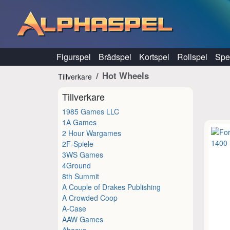
Hoppa till innehåll
Figurspel
Brädspel
Kortspel
Rollspel
Spel
Hot Wheels
Tillverkare
Tillverkare
1985 Games LLC
1A Games
2 Hour Wargames
2F-Spiele
3WS Games
4Ground
8th Summit
A Couple of Drakes Publishing
A Crowded Coop
A-Case
AAW Games
Abacus