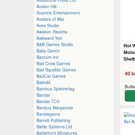
Avalon Hill
Avantris Entertainment
Avatars of War
Aves Studio
Awaken Realms
Awkward Yeti
B&B Games Studio
Hot 
Baby Gecco
Motor
Baccum Inc
Shelb
Bad Crow Games
Bad Squiddo Games
40 k
BadCat Games
Bakhåll
Buti
Bambus Spielverlag
Bandai
Bandai TCG
Bandua Wargames
Banelegions
Barrett Publishing
Battle Systems Ltd
Battlefront Miniatures