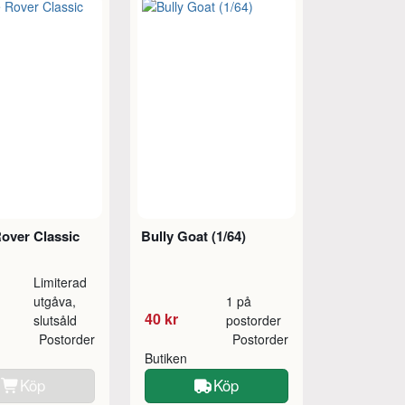
over Classic
Bully Goat (1/64)
Limiterad
utgåva,
1 på
40 kr
slutsåld
postorder
Postorder
Postorder
Butiken
Köp
Köp