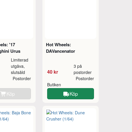
ls: '17
Hot Wheels:
hini Urus
DAVancenator
Limiterad
utgåva,
3 på
40 kr
slutsåld
postorder
Postorder
Postorder
Butiken
Köp
Köp