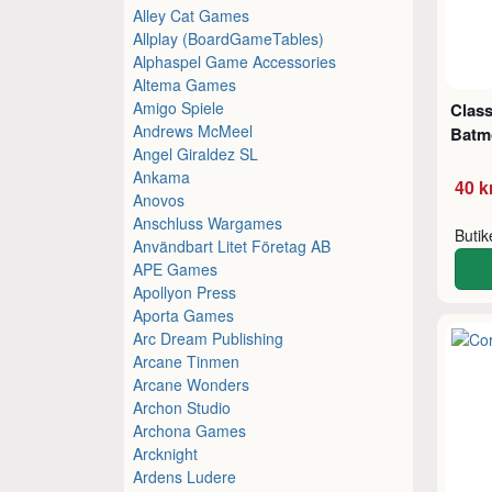
Alley Cat Games
Allplay (BoardGameTables)
Alphaspel Game Accessories
Altema Games
Amigo Spiele
Class
Andrews McMeel
Batm
Angel Giraldez SL
Ankama
40 k
Anovos
Anschluss Wargames
Buti
Användbart Litet Företag AB
APE Games
Apollyon Press
Aporta Games
Arc Dream Publishing
Arcane Tinmen
Arcane Wonders
Archon Studio
Archona Games
Arcknight
Ardens Ludere