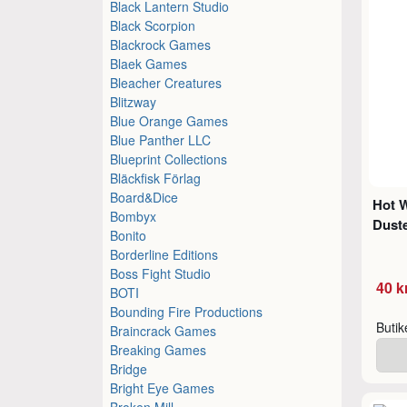
Black Lantern Studio
Black Scorpion
Blackrock Games
Blaek Games
Bleacher Creatures
Blitzway
Blue Orange Games
Blue Panther LLC
Blueprint Collections
Bläckfisk Förlag
Board&Dice
Hot 
Bombyx
Duste
Bonito
Borderline Editions
Boss Fight Studio
40 k
BOTI
Bounding Fire Productions
Buti
Braincrack Games
Breaking Games
Bridge
Bright Eye Games
Broken Mill