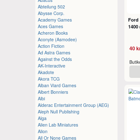
Abteilung 502
Abysse Corp.
Ford
Academy Games
Aces Games
1400 
Acheron Books
Aconyte (Asmodee)
Action Fiction
40 k
Ad Astra Games
Against the Odds
Buti
AK-Interactive
Akadote
Akora TCG
Alban Viard Games
Albert Bonniers
Albi
Alderac Entertainment Group (AEG)
Aleph Null Publishing
Alga
Alien Lab Miniatures
Alion
All Or None Games