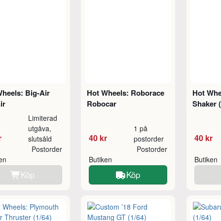
heels: Big-Air
Hot Wheels: Roborace
Hot Whe
ir
Robocar
Shaker (
Limiterad
utgåva,
1 på
r
40 kr
40 kr
slutsåld
postorder
Postorder
Postorder
ken
Butiken
Butiken
Köp
Köp