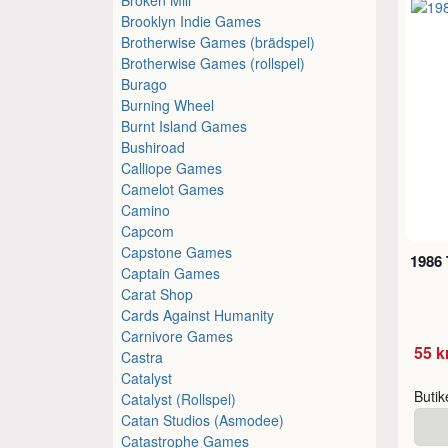
Brooklyn Indie Games
Brotherwise Games (brädspel)
Brotherwise Games (rollspel)
Burago
Burning Wheel
Burnt Island Games
Bushiroad
Calliope Games
Camelot Games
Camino
Capcom
Capstone Games
1986 
Captain Games
Carat Shop
Cards Against Humanity
Carnivore Games
55 k
Castra
Catalyst
Buti
Catalyst (Rollspel)
Catan Studios (Asmodee)
Catastrophe Games