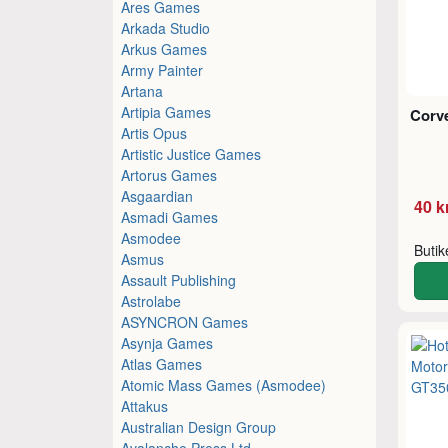
Ares Games
Arkada Studio
Arkus Games
Army Painter
Artana
Artipia Games
Corve
Artis Opus
Artistic Justice Games
Artorus Games
Asgaardian
40 k
Asmadi Games
Asmodee
Buti
Asmus
Assault Publishing
Astrolabe
ASYNCRON Games
Asynja Games
Atlas Games
Atomic Mass Games (Asmodee)
Attakus
Australian Design Group
Avalanche Press Ltd.