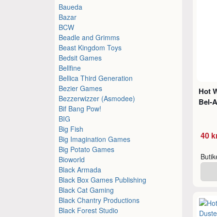
Baueda
Bazar
BCW
Beadle and Grimms
Beast Kingdom Toys
Bedsit Games
Bellfine
Bellica Third Generation
Bezier Games
Hot W
Bezzerwizzer (Asmodee)
Bel-A
Bif Bang Pow!
BIG
Big Fish
40 k
Big Imagination Games
Big Potato Games
Buti
Bioworld
Black Armada
Black Box Games Publishing
Black Cat Gaming
Black Chantry Productions
Black Forest Studio