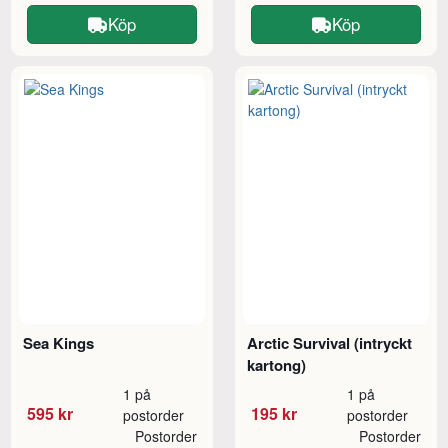
Köp
Köp
Sea Kings
Arctic Survival (intryckt
kartong)
1 på
1 på
595 kr
195 kr
postorder
postorder
Postorder
Postorder