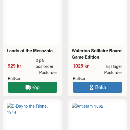
Lands of the Mesozoic
Waterloo Solitaire Board
Game Edition
2 på
929 kr
1029 kr
postorder
Ej i lager
Postorder
Postorder
Butiken
Butiken
Köp
Boka