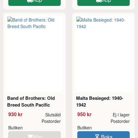
Band of Brothers: Old
Malta Besieged: 1940-
Breed South Pacific
1942
930 kr
950 kr
Slutsåld
Ej i lager
Postorder
Postorder
Butiken
Butiken
Köp
Boka