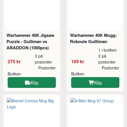
Warhammer 40K Jigsaw
Warhammer 40K Mugg:
Puzzle - Gulliman vs
Roboute Guilliman
ABADDON (1000pcs)
1 i butiken
3 på
2 på
275 kr
169 kr
postorder
postorder
Postorder
Postorder
Butiken
Butiken
Köp
Köp