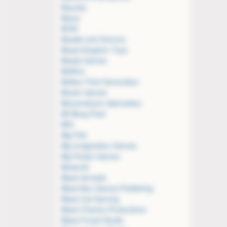
Baueda
Bazar
BCW
Beadle and Grimms
Beast Kingdom Toys
Bedsit Games
Bellfine
Bellica Third Generation
Bezier Games
Bezzerwizzer (Asmodee)
Bif Bang Pow!
BIG
Big Fish
Big Imagination Games
Big Potato Games
Bioworld
Black Armada
Black Box Games Publishing
Black Cat Gaming
Black Chantry Productions
Black Forest Studio