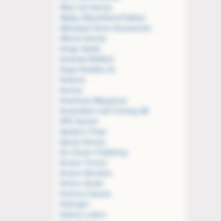
Alley Cat Games
Allplay (BoardGameTables)
Alphaspel Game Accessories
Altema Games
Amigo Spiele
Andrews McMeel
Angel Giraldez SL
Ankama
Anovos
Anschluss Wargames
Användbart Litet Företag AB
APE Games
Apollyon Press
Aporta Games
Arc Dream Publishing
Arcane Tinmen
Arcane Wonders
Archon Studio
Archona Games
Arcknight
Ardens Ludere