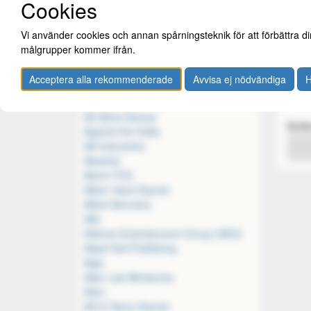
Cookies
Abteilung 502
Abysse Corp.
Vi använder cookies och annan spårningsteknik för att förbättra di
A-Cas
Academy Games
målgrupper kommer ifrån.
Aces Games
Kane 
Acheron Books
6 hyl
Acceptera alla rekommenderade
Avvisa ej nödvändiga
H
Aconyte (Asmodee)
4199
Action Fiction
Ad Astra Games
Buti
Against the Odds
AK-Interactive
Akadote
Akora TCG
Alban Viard Games
Albert Bonniers
Albi
Alderac Entertainment Group (AEG)
Aleph Null Publishing
Alga
Alien Lab Miniatures
Alion
All Or None Games