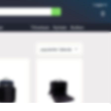
Logga in
0
ar
Tillverkare
Nyheter
Butiken