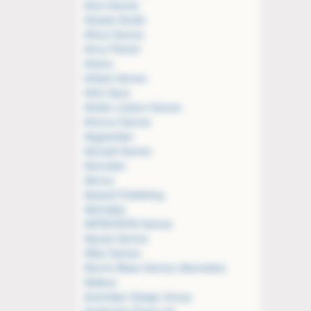
Ares Games
Arkada Studio
Arkus Games
Army Painter
Artana
Artipia Games
Artis Opus
Artistic Justice Games
Artorus Games
Asgaardian
Asmadi Games
Asmodee
Asmus
Assault Publishing
Astrolabe
ASYNCRON Games
Asynja Games
Atlas Games
Atomic Mass Games (Asmodee)
Attakus
Australian Design Group
Avalanche Press Ltd.