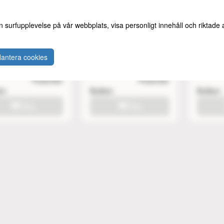
n surfupplevelse på vår webbplats, visa personligt innehåll och riktade
e Hybrid - The
A-Case Hybrid
A-Case 
Backpack (svart -
Messenger
Backpac
lplan)
(svart/mörkblå)
antera cookies
 kr
2799 kr
3299 k
Slutsåld
Slutsåld
Postorder
Postorder
ken
Butiken
Butiken
Köp
Köp