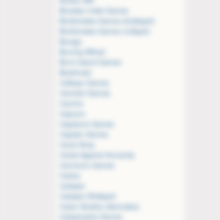
Brooklyn Indie Games
Brotherwise Games (brädspel)
Brotherwise Games (rollspel)
Burago
Burning Wheel
Burnt Island Games
Bushiroad
Calliope Games
Camelot Games
Camino
Capcom
Capstone Games
Captain Games
Carat Shop
Cards Against Humanity
Carnivore Games
Castra
Catalyst
Catalyst (Rollspel)
Catan Studios (Asmodee)
Catastrophe Games