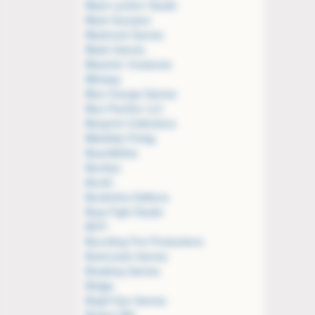
Black Lantern Studio
Black Scorpion
Blackrock Games
Blaek Games
Bleacher Creatures
Blitzway
Blue Orange Games
Blue Panther LLC
Blueprint Collections
Bläckfisk Förlag
Board&Dice
Bombyx
Bonito
Borderline Editions
Boss Fight Studio
BOTI
Bounding Fire Productions
Braincrack Games
Breaking Games
Bridge
Bright Eye Games
Broken Mill