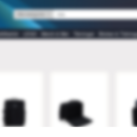
Alla kategorier
tillbehör
LEGO
Merch & Mer
Tärningar
Böcker & Tidning