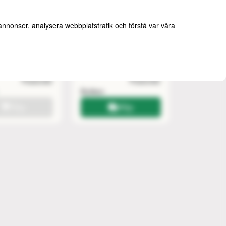
 annonser, analysera webbplatstrafik och förstå var våra
Carrier
A-Case Victory 2.0
k (svart)
(svart/grå)
4 på
r
2199 kr
Slutsåld
postorder
Postorder
Postorder
Butiken
Köp
Köp