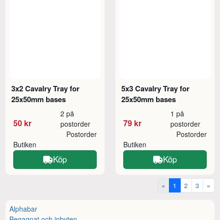
3x2 Cavalry Tray for
5x3 Cavalry Tray for
25x50mm bases
25x50mm bases
2 på
1 på
50 kr
79 kr
postorder
postorder
Postorder
Postorder
Butiken
Butiken
Köp
Köp
«
1
2
3
»
Alphabar
Begagnat och inbyten