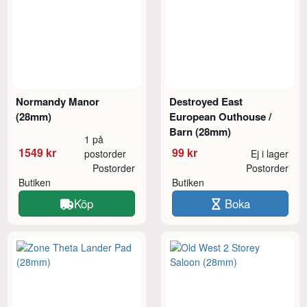
Normandy Manor
Destroyed East
(28mm)
European Outhouse /
Barn (28mm)
1 på
1549 kr
99 kr
postorder
Ej i lager
Postorder
Postorder
Butiken
Butiken
Köp
Boka