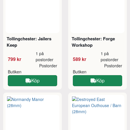
Tollingchester: Jailers
Tollingchester: Forge
Keep
Workshop
1 på
1 på
799 kr
589 kr
postorder
postorder
Postorder
Postorder
Butiken
Butiken
Köp
Köp