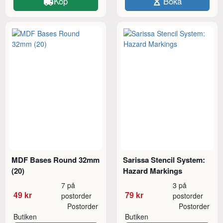
Köp
Boka
MDF Bases Round 32mm
Sarissa Stencil System:
(20)
Hazard Markings
7 på
3 på
49 kr
79 kr
postorder
postorder
Postorder
Postorder
Butiken
Butiken