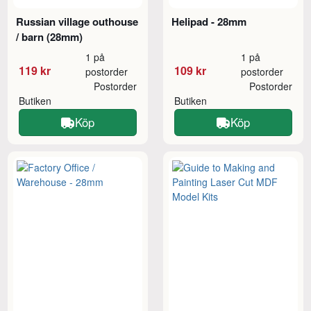
Russian village outhouse
Helipad - 28mm
/ barn (28mm)
1 på
1 på
119 kr
109 kr
postorder
postorder
Postorder
Postorder
Butiken
Butiken
Köp
Köp