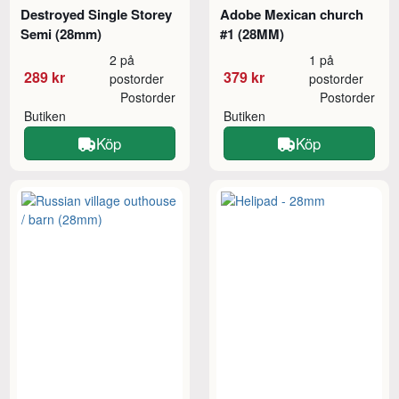
Destroyed Single Storey
Adobe Mexican church
Semi (28mm)
#1 (28MM)
2 på
1 på
289 kr
379 kr
postorder
postorder
Postorder
Postorder
Butiken
Butiken
Köp
Köp