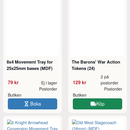
8x4 Movement Tray for
The Barons' War Action
25x25mm bases (MDF)
Tokens (24)
2 på
79 kr
129 kr
Ej i lager
postorder
Postorder
Postorder
Butiken
Butiken
Boka
Köp