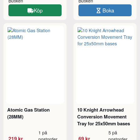
Butiken
Butiken
Köp
Boka
Atomic Gas Station
10 Knight Arrowhead
(28MM)
Conversion Movement
Tray for 25x50mm bases
1 på
5 på
219 kr
69 kr
postorder
postorder