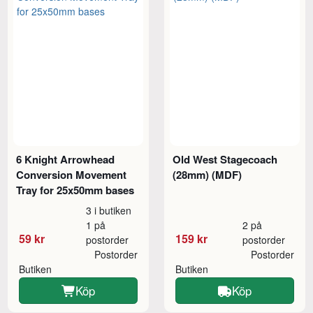
6 Knight Arrowhead
Old West Stagecoach
Conversion Movement
(28mm) (MDF)
Tray for 25x50mm bases
3 i butiken
1 på
2 på
59 kr
159 kr
postorder
postorder
Postorder
Postorder
Butiken
Butiken
Köp
Köp