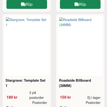
Köp
Köp
Stargrave: Template Set
Roadside Billboard
1
(28MM)
2 på
189 kr
159 kr
postorder
Ej i lager
Postorder
Postorder