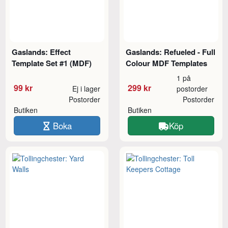
Gaslands: Effect
Gaslands: Refueled - Full
Template Set #1 (MDF)
Colour MDF Templates
1 på
99 kr
299 kr
Ej i lager
postorder
Postorder
Postorder
Butiken
Butiken
Boka
Köp