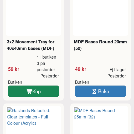
3x2 Movement Tray for
MDF Bases Round 20mm
40x40mm bases (MDF)
(50)
1 i butiken
3 på
59 kr
49 kr
postorder
Ej i lager
Postorder
Postorder
Butiken
Butiken
Köp
Boka