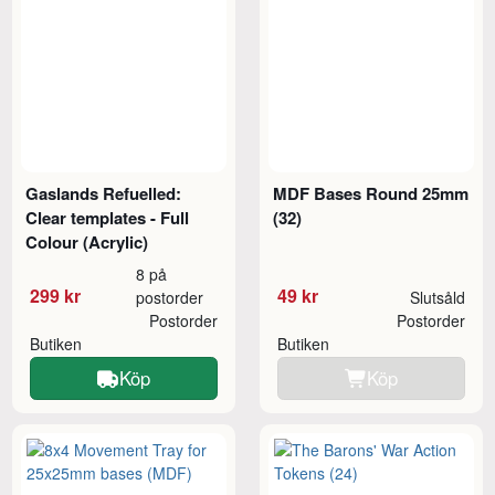
Gaslands Refuelled:
MDF Bases Round 25mm
Clear templates - Full
(32)
Colour (Acrylic)
8 på
299 kr
49 kr
postorder
Slutsåld
Postorder
Postorder
Butiken
Butiken
Köp
Köp