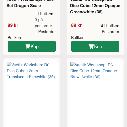
Set Dragon Scale
Dice Cube 12mm Opaque
Green/white (36)
1 i butiken
3 på
99 kr
89 kr
postorder
4 i butiken
Postorder
Postorder
Butiken
Butiken
Köp
Köp