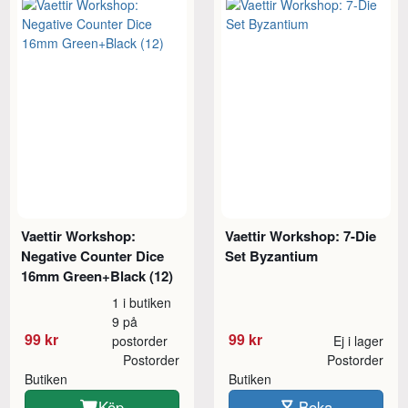
Vaettir Workshop:
Vaettir Workshop: 7-Die
Negative Counter Dice
Set Byzantium
16mm Green+Black (12)
1 i butiken
9 på
99 kr
99 kr
postorder
Ej i lager
Postorder
Postorder
Butiken
Butiken
Köp
Boka