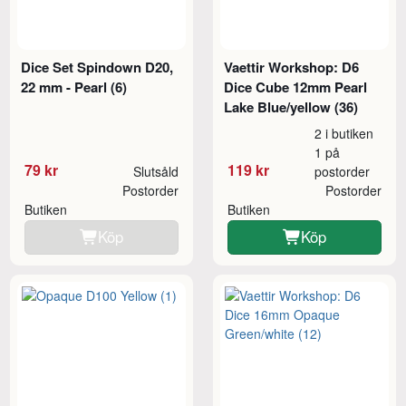
Dice Set Spindown D20,
Vaettir Workshop: D6
22 mm - Pearl (6)
Dice Cube 12mm Pearl
Lake Blue/yellow (36)
2 i butiken
1 på
79 kr
119 kr
Slutsåld
postorder
Postorder
Postorder
Butiken
Butiken
Köp
Köp