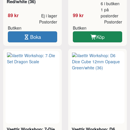
Red/white (36)
6 i butiken
1 på
89 kr
99 kr
Ej i lager
postorder
Postorder
Postorder
Butiken
Butiken
Boka
Köp
Vaettir Workshop: 7-Die
Vaettir Workshop: D6