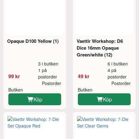
Opaque D100 Yellow (1)
Vaettir Workshop: D6
Dice 16mm Opaque
Green/white (12)
3 i butiken
6 i butiken
1 på
4 på
99 kr
49 kr
postorder
postorder
Postorder
Postorder
Butiken
Butiken
Köp
Köp