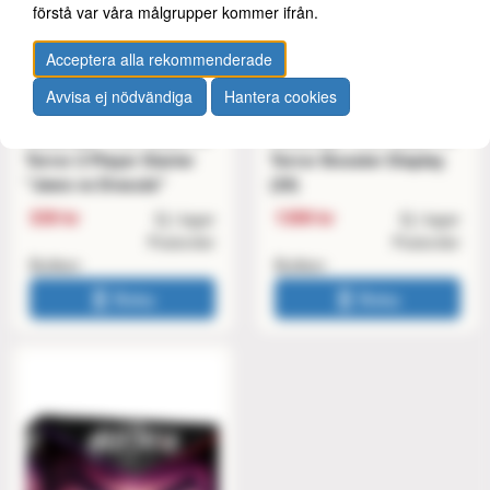
förstå var våra målgrupper kommer ifrån.
Acceptera alla rekommenderade
Avvisa ej nödvändiga
Hantera cookies
Hellbreak TCG: Dawn of
Hellbreak TCG: Dawn of
Terror 2 Player Starter
Terror Booster Display
"Jaws vs Dracula"
(24)
339 kr
1399 kr
Ej i lager
Ej i lager
Postorder
Postorder
Butiken
Butiken
Boka
Boka