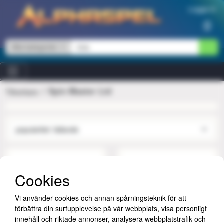
Hoppa till innehåll
Logga in
0
Alla kategorier
Spin Master Ltd
Tillverkare
Cookies
Vi använder cookies och annan spårningsteknik för att
förbättra din surfupplevelse på vår webbplats, visa personligt
innehåll och riktade annonser, analysera webbplatstrafik och