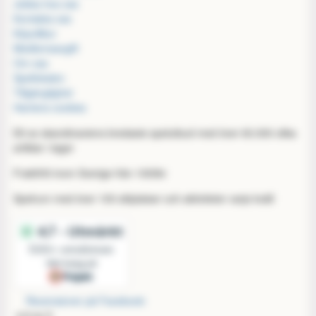
Jobba hos oss
Kontakta oss
Köpvillkor
Medlemsavgift
Om oss
Spellokalen
Tillgänglighet
Hantera cookies
Ett av skandinaviens bredaste spelutbud med över 60.000 olika
artiklar i lager
Fraktfritt inom Sverige från 1000kr
Spelrum med över 100 sittplatser och aktiviteter varje kväll
Recensioner på Facebook:
4,9 av 5