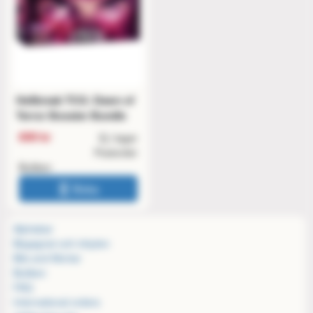
Hellbreak TCG: Dawn of
Terror Booster Bundle
699 kr
Ej i lager
Postorder
Butiken
Boka
Alphabar
Begagnat och inbyten
Bits and Mortar
Butiken
FAQ
International orders