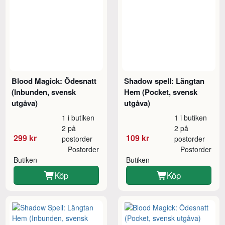
Blood Magick: Ödesnatt
Shadow spell: Längtan
(Inbunden, svensk
Hem (Pocket, svensk
utgåva)
utgåva)
1 i butiken
1 i butiken
2 på
2 på
299 kr
109 kr
postorder
postorder
Postorder
Postorder
Butiken
Butiken
Köp
Köp