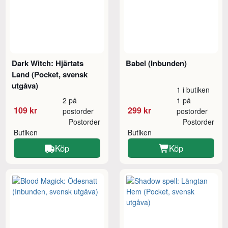
Dark Witch: Hjärtats
Babel (Inbunden)
Land (Pocket, svensk
utgåva)
1 i butiken
2 på
1 på
109 kr
299 kr
postorder
postorder
Postorder
Postorder
Butiken
Butiken
Köp
Köp