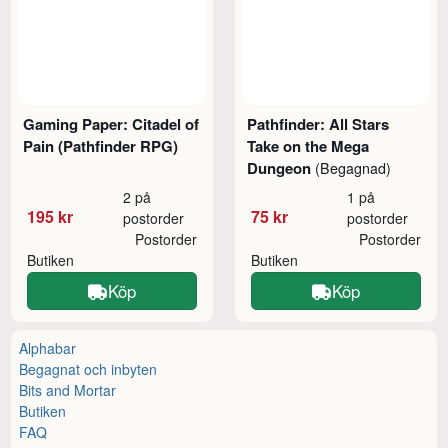
Gaming Paper: Citadel of
Pathfinder: All Stars
Pain (Pathfinder RPG)
Take on the Mega
Dungeon
(Begagnad)
2 på
1 på
195 kr
75 kr
postorder
postorder
Postorder
Postorder
Butiken
Butiken
Köp
Köp
Alphabar
Begagnat och inbyten
Bits and Mortar
Butiken
FAQ