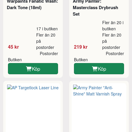
Warpaints Fanatic Wash:
Army Painter:
Dark Tone (18ml)
Masterclass Drybrush
Set
Fler än 20 i
17 i butiken
butiken
Fler än 20
Fler än 20
på
på
45 kr
219 kr
postorder
postorder
Postorder
Postorder
Butiken
Butiken
Köp
Köp