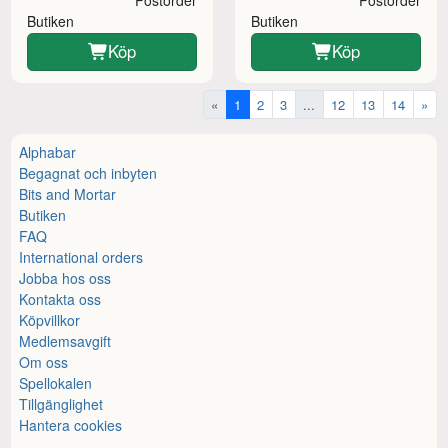
Butiken
Butiken
Köp
Köp
«
1
2
3
...
12
13
14
»
Alphabar
Begagnat och inbyten
Bits and Mortar
Butiken
FAQ
International orders
Jobba hos oss
Kontakta oss
Köpvillkor
Medlemsavgift
Om oss
Spellokalen
Tillgänglighet
Hantera cookies