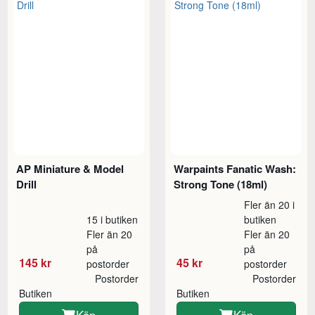
AP Miniature & Model
Warpaints Fanatic Wash:
Drill
Strong Tone (18ml)
Fler än 20 i
15 i butiken
butiken
Fler än 20
Fler än 20
på
på
145 kr
45 kr
postorder
postorder
Postorder
Postorder
Butiken
Butiken
Köp
Köp