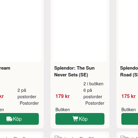
ream
Splendor: The Sun
Splendor
Never Sets (SE)
Road (S
2 i butiken
2 på
6 på
kr
179 kr
175 kr
postorder
postorder
Postorder
Postorder
ken
Butiken
Butiken
Köp
Köp