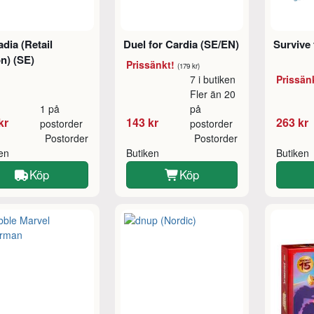
dia (Retail
Duel for Cardia (SE/EN)
Survive 
on) (SE)
Prissänkt!
(179 kr)
7 i butiken
Prissän
Fler än 20
1 på
på
kr
143 kr
263 kr
postorder
postorder
Postorder
Postorder
ken
Butiken
Butiken
Köp
Köp