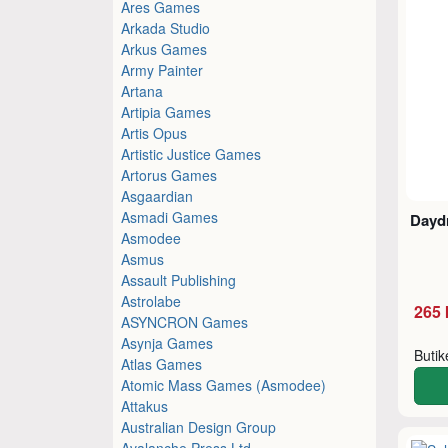
Ares Games
Arkada Studio
Arkus Games
Army Painter
Artana
Artipia Games
Artis Opus
Artistic Justice Games
Artorus Games
Asgaardian
Asmadi Games
Dayd
Asmodee
Asmus
Assault Publishing
Astrolabe
265 
ASYNCRON Games
Asynja Games
Buti
Atlas Games
Atomic Mass Games (Asmodee)
Attakus
Australian Design Group
Avalanche Press Ltd.