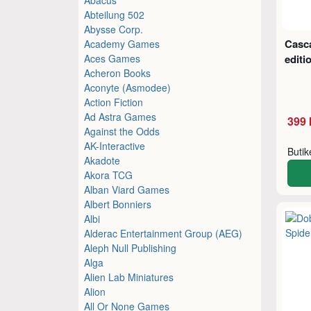
Abteilung 502
Abysse Corp.
Casca
Academy Games
Aces Games
editi
Acheron Books
Aconyte (Asmodee)
Action Fiction
Ad Astra Games
399 
Against the Odds
AK-Interactive
Buti
Akadote
Akora TCG
Alban Viard Games
Albert Bonniers
Albi
Alderac Entertainment Group (AEG)
Aleph Null Publishing
Alga
Alien Lab Miniatures
Alion
All Or None Games