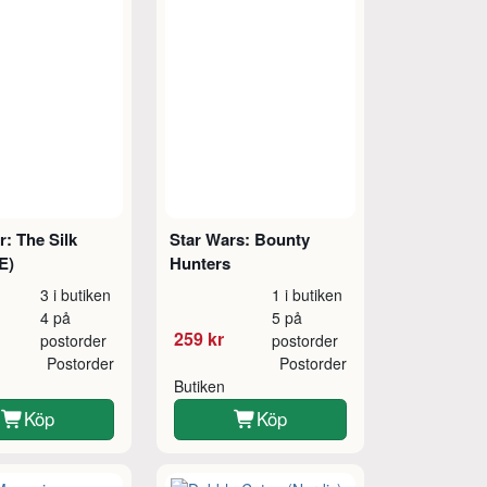
: The Silk
Star Wars: Bounty
E)
Hunters
3 i butiken
1 i butiken
4 på
5 på
259 kr
postorder
postorder
Postorder
Postorder
Butiken
Köp
Köp