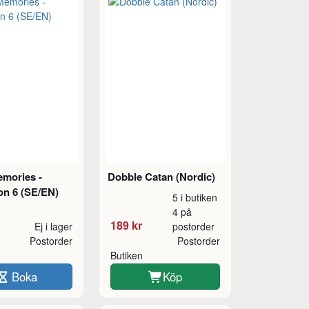
emories -
Dobble Catan (Nordic)
on 6 (SE/EN)
5 i butiken
4 på
189 kr
Ej i lager
postorder
Postorder
Postorder
Butiken
Boka
Köp