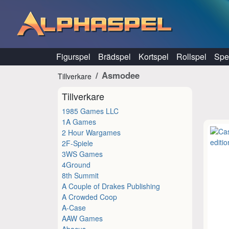
Hoppa till innehåll
Figurspel
Brädspel
Kortspel
Rollspel
Spel
Asmodee
Tillverkare
Tillverkare
1985 Games LLC
1A Games
2 Hour Wargames
2F-Spiele
3WS Games
4Ground
8th Summit
A Couple of Drakes Publishing
A Crowded Coop
A-Case
AAW Games
Abacus