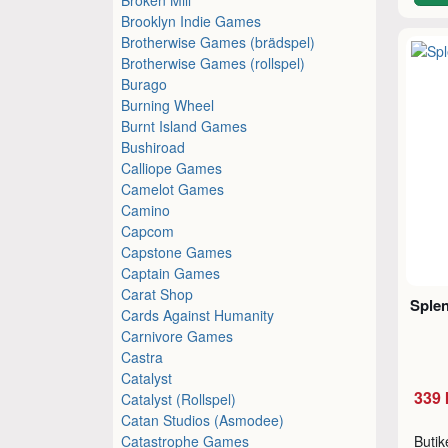
Brooklyn Indie Games
Brotherwise Games (brädspel)
Brotherwise Games (rollspel)
Burago
Burning Wheel
Burnt Island Games
Bushiroad
Calliope Games
Camelot Games
Camino
Capcom
Capstone Games
Captain Games
Carat Shop
Sple
Cards Against Humanity
Carnivore Games
Castra
Catalyst
339 
Catalyst (Rollspel)
Catan Studios (Asmodee)
Catastrophe Games
Buti