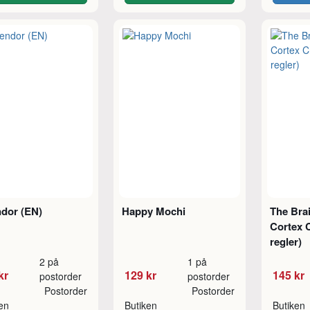
ndor (EN)
Happy Mochi
The Bra
Cortex C
regler)
2 på
1 på
kr
129 kr
145 kr
postorder
postorder
Postorder
Postorder
ken
Butiken
Butiken