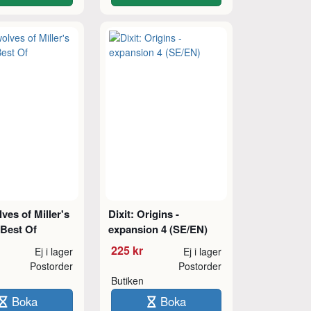
es of Miller's
Dixit: Origins -
 Best Of
expansion 4 (SE/EN)
225 kr
Ej i lager
Ej i lager
Postorder
Postorder
Butiken
Boka
Boka