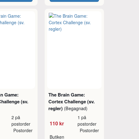
in Game:
The Brain Game:
hallenge (sv.
Cortex Challenge (sv.
regler)
(Begagnad)
2 på
1 på
110 kr
postorder
postorder
Postorder
Postorder
Butiken