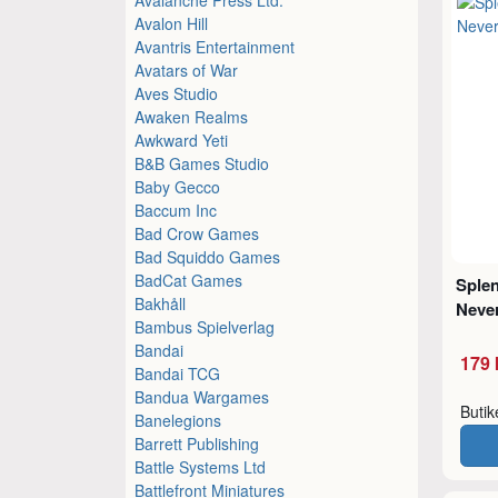
Avalon Hill
Avantris Entertainment
Avatars of War
Aves Studio
Awaken Realms
Awkward Yeti
B&B Games Studio
Baby Gecco
Baccum Inc
Bad Crow Games
Bad Squiddo Games
BadCat Games
Sple
Bakhåll
Never
Bambus Spielverlag
Bandai
179 
Bandai TCG
Bandua Wargames
Buti
Banelegions
Barrett Publishing
Battle Systems Ltd
Battlefront Miniatures