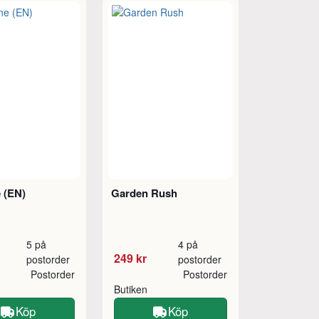
 (EN)
Garden Rush
5 på
4 på
249 kr
postorder
postorder
Postorder
Postorder
Butiken
Köp
Köp