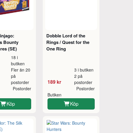
njago:
Dobble Lord of the
's Bounty
Rings / Quest for the
res (SE)
One Ring
18 i
butiken
Fler än 20
3 i butiken
på
2 på
189 kr
postorder
postorder
Postorder
Postorder
Butiken
Köp
Köp