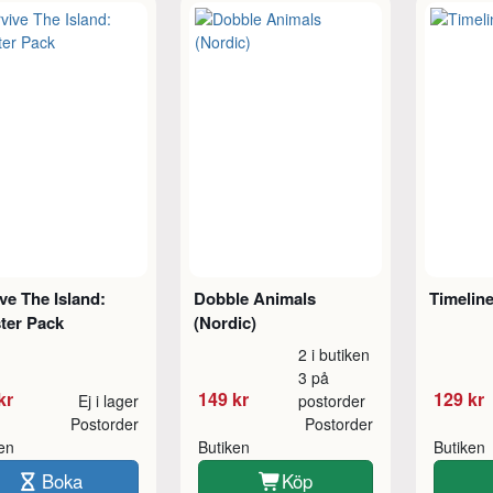
ve The Island:
Dobble Animals
Timeline
ter Pack
(Nordic)
2 i butiken
3 på
kr
149 kr
129 kr
Ej i lager
postorder
Postorder
Postorder
ken
Butiken
Butiken
Boka
Köp