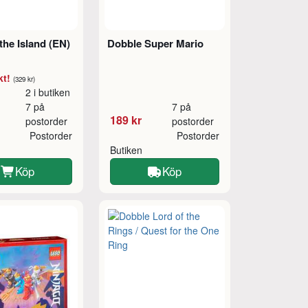
the Island (EN)
Dobble Super Mario
kt!
(329 kr)
2 i butiken
7 på
7 på
189 kr
postorder
postorder
Postorder
Postorder
Butiken
Köp
Köp