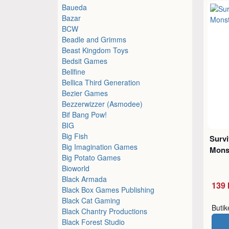
Baueda
Bazar
BCW
Beadle and Grimms
Beast Kingdom Toys
Bedsit Games
Bellfine
Bellica Third Generation
Bezier Games
Bezzerwizzer (Asmodee)
Bif Bang Pow!
BIG
Big Fish
Survi
Big Imagination Games
Mons
Big Potato Games
Bioworld
Black Armada
139 
Black Box Games Publishing
Black Cat Gaming
Buti
Black Chantry Productions
Black Forest Studio