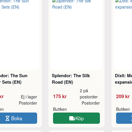
ndor: The Sun
Splendor: The Silk
Dixit: M
 Sets (EN)
Road (EN)
expansi
2 på
kr
175 kr
209 kr
Ej i lager
postorder
Postorder
Postorder
ken
Butiken
Butiken
Boka
Köp