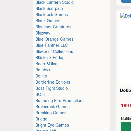
Black Lantern Studio
Black Scorpion
Blackrock Games
Blaek Games
Bleacher Creatures
Blitzway
Blue Orange Games
Blue Panther LLC
Blueprint Collections
Bläckfisk Förlag
Board&Dice
Bombyx
Bonito
Borderline Editions
Boss Fight Studio
Dobbl
BOTI
Bounding Fire Productions
189 
Braincrack Games
Breaking Games
Buti
Bridge
Bright Eye Games
Broken Mill