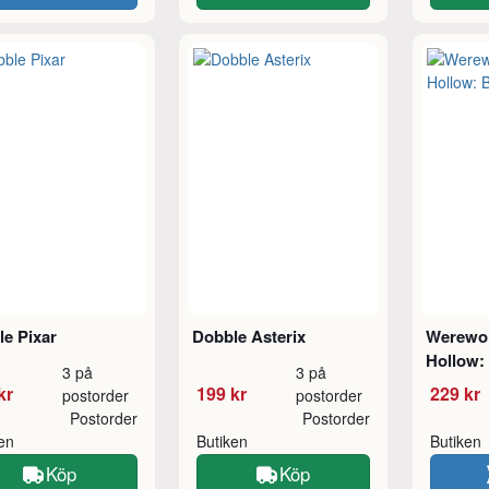
e Pixar
Dobble Asterix
Werewolv
Hollow:
3 på
3 på
kr
199 kr
229 kr
postorder
postorder
Postorder
Postorder
ken
Butiken
Butiken
Köp
Köp