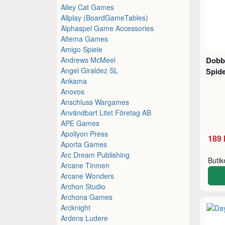
Alley Cat Games
Allplay (BoardGameTables)
Alphaspel Game Accessories
Altema Games
Amigo Spiele
Andrews McMeel
Dobb
Angel Giraldez SL
Spid
Ankama
Anovos
Anschluss Wargames
Användbart Litet Företag AB
APE Games
Apollyon Press
189 
Aporta Games
Arc Dream Publishing
Buti
Arcane Tinmen
Arcane Wonders
Archon Studio
Archona Games
Arcknight
Ardens Ludere