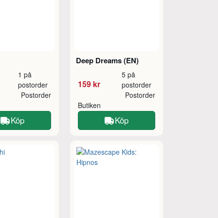
Deep Dreams (EN)
1 på
5 på
159 kr
postorder
postorder
Postorder
Postorder
Butiken
Köp
Köp