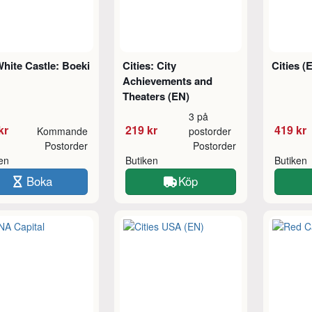
hite Castle: Boeki
Cities: City
Cities (
Achievements and
Theaters (EN)
3 på
kr
219 kr
419 kr
Kommande
postorder
Postorder
Postorder
ken
Butiken
Butiken
Boka
Köp