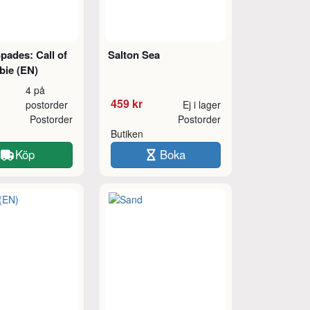
pades: Call of
Salton Sea
bie (EN)
4 på
459 kr
postorder
Ej i lager
Postorder
Postorder
Butiken
Köp
Boka