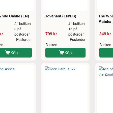
hite Castle (EN)
Covenant (EN/ES)
The Whit
Matcha
2 i butiken
4 i butiken
3 på
15 på
kr
799 kr
349 kr
postorder
postorder
Postorder
Postorder
ken
Butiken
Butiken
Köp
Köp