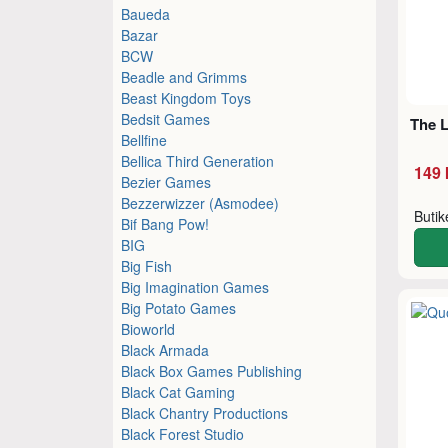
Baueda
Bazar
BCW
Beadle and Grimms
Beast Kingdom Toys
Bedsit Games
The L
Bellfine
Bellica Third Generation
149 
Bezier Games
Bezzerwizzer (Asmodee)
Buti
Bif Bang Pow!
BIG
Big Fish
Big Imagination Games
Big Potato Games
Bioworld
Black Armada
Black Box Games Publishing
Black Cat Gaming
Black Chantry Productions
Black Forest Studio