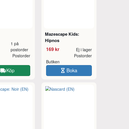
Mazescape Kids:
Hipnos
1 på
169 kr
postorder
Ej i lager
Postorder
Postorder
Butiken
Köp
Boka