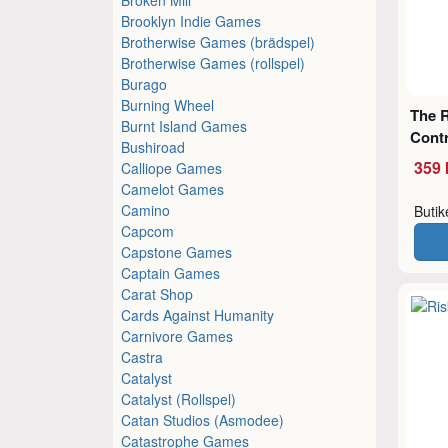
Brooklyn Indie Games
Brotherwise Games (brädspel)
Brotherwise Games (rollspel)
Burago
Burning Wheel
The R
Burnt Island Games
Cont
Bushiroad
359 
Calliope Games
Camelot Games
Camino
Buti
Capcom
Capstone Games
Captain Games
Carat Shop
Cards Against Humanity
Carnivore Games
Castra
Catalyst
Catalyst (Rollspel)
Catan Studios (Asmodee)
Catastrophe Games