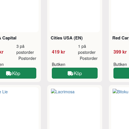
 Capital
Cities USA (EN)
Red Car
3 på
1 på
kr
419 kr
399 kr
postorder
postorder
Postorder
Postorder
ken
Butiken
Butiken
Köp
Köp