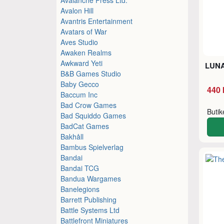
Avalon Hill
Avantris Entertainment
Avatars of War
Aves Studio
Awaken Realms
Awkward Yeti
LUNA
B&B Games Studio
Baby Gecco
440 
Baccum Inc
Bad Crow Games
Buti
Bad Squiddo Games
BadCat Games
Bakhåll
Bambus Spielverlag
Bandai
Bandai TCG
Bandua Wargames
Banelegions
Barrett Publishing
Battle Systems Ltd
Battlefront Miniatures