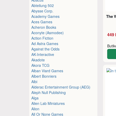
Abteilung 502
Abysse Corp.
The W
Academy Games
Aces Games
Acheron Books
Aconyte (Asmodee)
449 
Action Fiction
Ad Astra Games
Buti
Against the Odds
AK-Interactive
Akadote
Akora TCG
Alban Viard Games
Albert Bonniers
Albi
Alderac Entertainment Group (AEG)
Aleph Null Publishing
Alga
Alien Lab Miniatures
Alion
All Or None Games