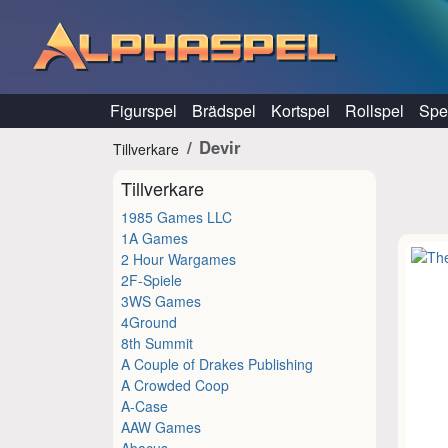
Hoppa till innehåll
Figurspel
Brädspel
Kortspel
Rollspel
Spel
Devir
Tillverkare
Tillverkare
1985 Games LLC
1A Games
2 Hour Wargames
2F-Spiele
3WS Games
4Ground
8th Summit
A Couple of Drakes Publishing
A Crowded Coop
A-Case
AAW Games
Abacus