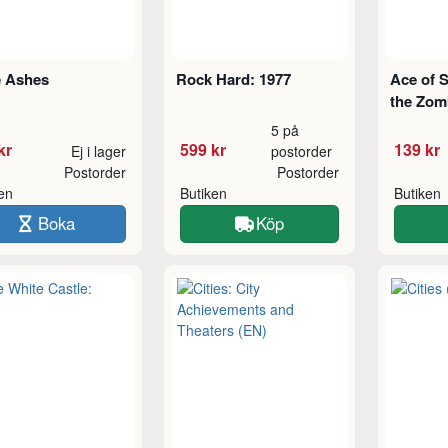
e Ashes
Rock Hard: 1977
Ace of S
the Zom
5 på
kr
599 kr
139 kr
Ej i lager
postorder
Postorder
Postorder
ken
Butiken
Butiken
Boka
Köp