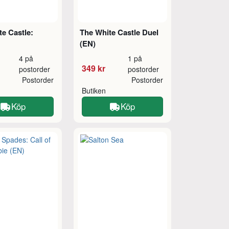
e Castle:
The White Castle Duel
(EN)
4 på
1 på
349 kr
postorder
postorder
Postorder
Postorder
Butiken
Köp
Köp