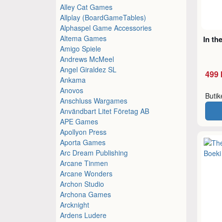
Alley Cat Games
Allplay (BoardGameTables)
Alphaspel Game Accessories
Altema Games
In th
Amigo Spiele
Andrews McMeel
Angel Giraldez SL
499 
Ankama
Anovos
Buti
Anschluss Wargames
Användbart Litet Företag AB
APE Games
Apollyon Press
Aporta Games
Arc Dream Publishing
Arcane Tinmen
Arcane Wonders
Archon Studio
Archona Games
Arcknight
Ardens Ludere