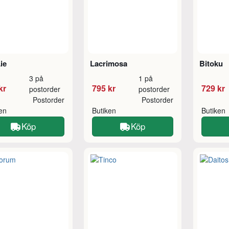
ie
Lacrimosa
Bitoku
3 på
1 på
kr
795 kr
729 kr
postorder
postorder
Postorder
Postorder
ken
Butiken
Butiken
Köp
Köp