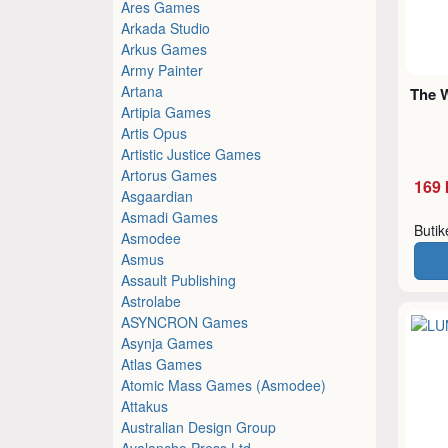
Ares Games
Arkada Studio
Arkus Games
Army Painter
Artana
The W
Artipia Games
Artis Opus
Artistic Justice Games
Artorus Games
169 
Asgaardian
Asmadi Games
Buti
Asmodee
Asmus
Assault Publishing
Astrolabe
ASYNCRON Games
Asynja Games
Atlas Games
Atomic Mass Games (Asmodee)
Attakus
Australian Design Group
Avalanche Press Ltd.