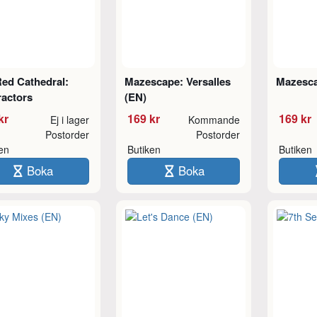
ed Cathedral:
Mazescape: Versalles
Mazesca
ractors
(EN)
kr
169 kr
169 kr
Ej i lager
Kommande
Postorder
Postorder
ken
Butiken
Butiken
Boka
Boka