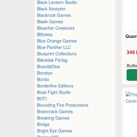
Black Lantern Studio
Black Scorpion
Blackrock Games
Blaek Games
Bleacher Creatures
Blitzway
Quo
Blue Orange Games
Blue Panther LLC
349 
Blueprint Collections
Bläckfisk Förlag
Buti
Board&Dice
Bombyx
Bonito
Borderline Editions
Boss Fight Studio
BOTI
Bounding Fire Productions
Braincrack Games
Breaking Games
Bridge
Bright Eye Games
Broken Mill