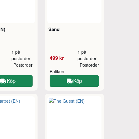
EN)
Sand
1 på
1 på
499 kr
postorder
postorder
Postorder
Postorder
Butiken
Köp
Köp