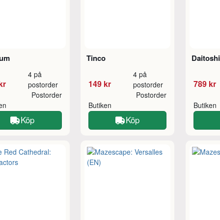
rum
Tinco
Daitoshi
4 på
4 på
kr
149 kr
789 kr
postorder
postorder
Postorder
Postorder
ken
Butiken
Butiken
Köp
Köp