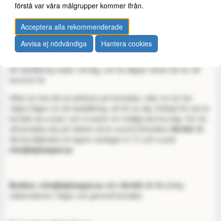
förstå var våra målgrupper kommer ifrån.
Utöver postorder så är du välkommen att besöka vår
Acceptera alla rekommenderade
välsorterade butik som är öppen alla dagar i veckan (vissa
storhelger är det dock stängt). Om du vet vad du ska ha får du
Avvisa ej nödvändiga
Hantera cookies
gärna lägga en beställning redan i förväg och välja
"upphämtning i butik" som leveranssätt. Då kan vi plocka ihop
din beställning redan i förväg, och du slipper vänta när du väl
kommer hit.
Hittar du inte det du behöver på hemsidan, eller om du har
några frågor om din beställning, så hör av dig. Enklast för oss är
kontakt via e-post, och vi svarar om möjligt samma dag. Om du
vill kontakta oss per telefon så är numret till butiken
08-645 10
10
(kundtjänsten är öppen vardagar 9-17) och e-post
info@alphaspel.se
Butiken: info@alphaspel.se
eller
08-645 10 10
(inköp,
reklamationer, frågor och generell kontakt)