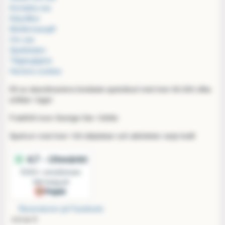
Kontakta oss
Köpvillkor
Medlemsavgift
Om oss
Spellokalen
Tillgänglighet
Hantera cookies
Ett av skandinaviens bredaste spelutbud med över 60.000 olika
artiklar i lager
Fraktfritt inom Sverige från 1000kr
Spelrum med över 100 sittplatser och aktiviteter varje kväll
Recensioner på Facebook:
4,9 av 5