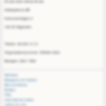
Du kan även skriva till oss:
Hobbyisterna AB
Instrumentvägen 2
126 53 Hägersten
Telefon: 08-645 10 10
Organisationsnummer: 556940-4204
Bankgiro: 5841-7684
Alphabar
Begagnat och inbyten
Bits and Mortar
Butiken
FAQ
International orders
Jobba hos oss