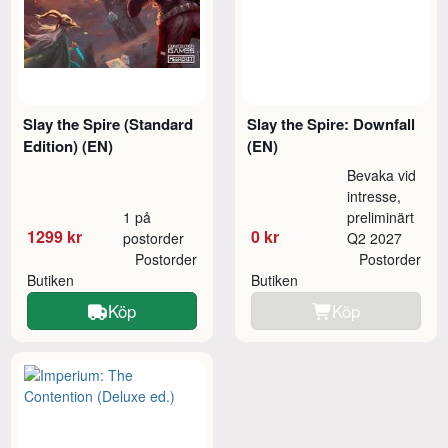
Slay the Spire (Standard
Slay the Spire: Downfall
Edition) (EN)
(EN)
Bevaka vid
intresse,
1 på
preliminärt
1299 kr
0 kr
postorder
Q2 2027
Postorder
Postorder
Butiken
Butiken
Köp
Köp