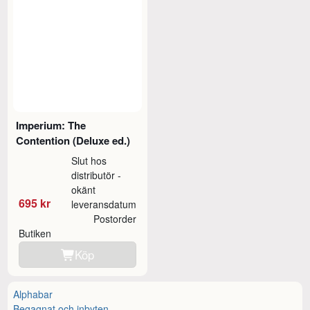
Imperium: The
Contention (Deluxe ed.)
Slut hos
distributör -
okänt
695 kr
leveransdatum
Postorder
Butiken
Köp
Alphabar
Begagnat och inbyten